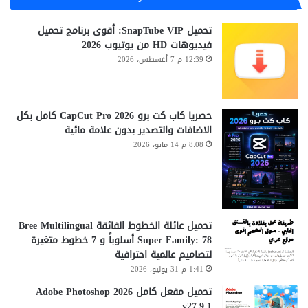
u
خ
ت
s
ب
تحميل SnapTube VIP: أقوى برنامج تحميل
S
ي
فيديوهات HD من يوتيوب 2026
o
ث
12:39 م 7 أغسطس، 2026
f
ة
t
و
L
ا
o
ل
حصريا كاب كت برو CapCut Pro 2026 كامل بكل
g
ف
الاضافات والتصدير بدون علامة مائية
o
ا
8:08 م 14 مايو، 2026
D
ي
e
ر
s
و
i
س
g
ا
n
ت
تحميل عائلة الخطوط الفائقة Bree Multilingual
e
M
Super Family: 78 أسلوباً و 7 خطوط متغيرة
r
a
لتصاميم عالمية احترافية
3
l
1:41 م 31 يوليو، 2026
.
w
تحميل مفعل كامل Adobe Photoshop 2026
6
a
v27.9.1