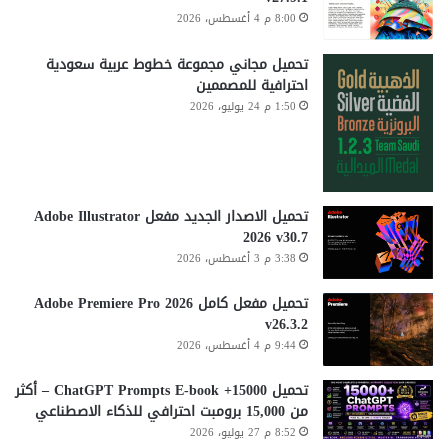
5
r
8:00 م 4 أغسطس، 2026
P
e
r
b
تحميل مجاني مجموعة خطوط عربية سعودية
o
y
احترافية للمصممين
t
1:50 م 24 يوليو، 2026
e
s
P
r
e
m
تحميل الاصدار الجديد مفعل Adobe Illustrator
i
2026 v30.7
u
3:38 م 3 أغسطس، 2026
m
v
تحميل مفعل كامل Adobe Premiere Pro 2026
4
v26.3.2
.
9:44 م 4 أغسطس، 2026
2
.
تحميل 15000+ ChatGPT Prompts E-book – أكثر
0
من 15,000 برومبت احترافي للذكاء الاصطناعي
.
8:52 م 27 يوليو، 2026
1