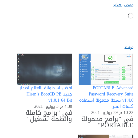
معجب بهذه:
ج
ا
ر
ي
مرتبط
ا
ل
ت
PORTABLE Advanced
افضل اسطوانة بالعالم اصدار
ح
Password Recovery Suite
جديد Hiren’s BootCD PE
v1.4.0 نسخة محمولة استعادة
v1.0.1 64 Bit
م
كلمات السر
4:30 م 3 يوليو، 2021
في "برامج كاملة
ي
10:22 م 29 يوليو، 2021
في "برامج محمولة
وانظمة تشغيل"
ل
PORTABLE"
…