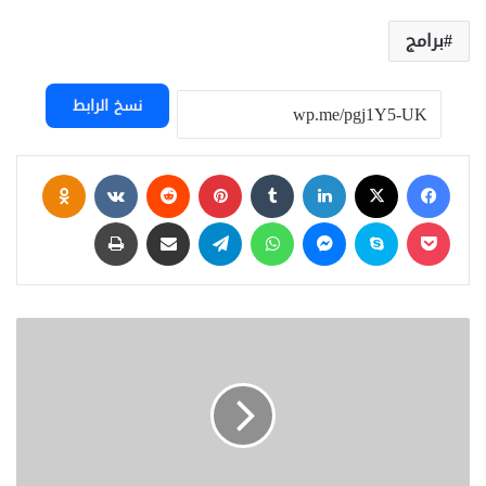
برامج
نسخ الرابط
فيسبوك
‫X
لينكدإن
‏Tumblr
بينتيريست
‏Reddit
‏VKontakte
Odnoklassniki
‫Pocket
سكايب
ماسنجر
واتساب
تيلقرام
مشاركة عبر البريد
طباعة
ا
ص
د
ا
ر
ج
د