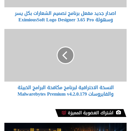
ي
د
اصدار جديد مفعل برنامج تصميم الشعارات بكل يسر
م
وسهولة EximiousSoft Logo Designer 3.65 Pro
ف
ع
ل
ا
ب
ل
ر
ن
ن
س
ا
خ
م
ة
ج
ا
ت
ل
ص
ا
م
النسخة الاحترافية لبرنامج مكافحة البرامج الخبيثة
ح
ي
والفايروسات Malwarebytes Premium v4.2.0.179
ت
م
ر
ا
ا
ل
ف
اشتراك العضوية المميزة
ش
ي
ع
ة
ا
ل