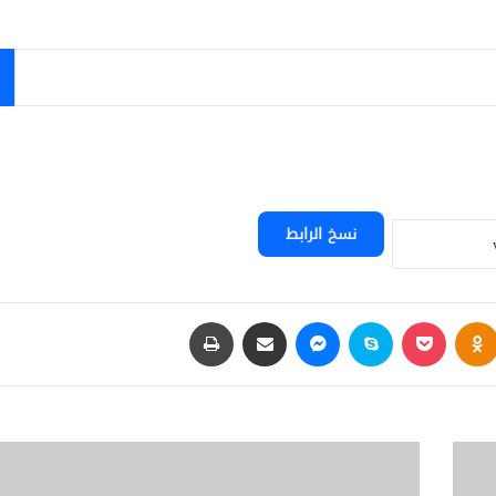
نسخ الرابط
Odnoklassniki
‫Pocket
سكايب
ماسنجر
مشاركة عبر البريد
طباعة
ا
ل