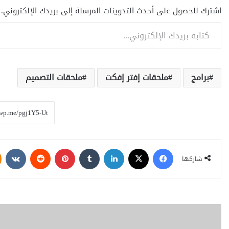
اشترك للحصول على أحدث التدوينات المرسلة إلى بريدك الإلكتروني.
كتابة بريدك الإلكتروني...
برامج
ملحقات إفتر إفكت
ملحقات التصميم
فيسبوك
‫X
لينكدإن
‏Tumblr
بينتيريست
‏Reddit
‏VKontakte
شاركها
ا
ل