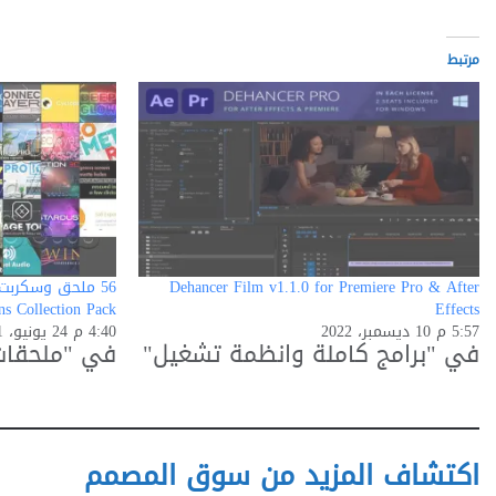
ر
ي
مرتبط
ا
ل
ت
ح
م
Dehancer Film v1.1.0 for Premiere Pro & After
ي
ns Collection Pack
Effects
ل
5:57 م 10 ديسمبر، 2022
4:40 م 24 يونيو، 2021
في "برامج كاملة وانظمة تشغيل"
في "ملحقات
…
اكتشاف المزيد من سوق المصمم