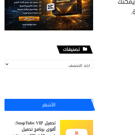
 يمكنك
تصنيفات
ت
ص
ن
ي
ف
ا
ت
الأشهر
تحميل SnapTube VIP:
أقوى برنامج تحميل