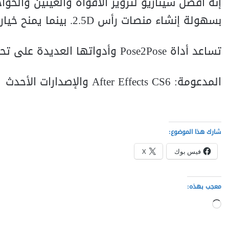
إنه أفضل سيناريو لتزوير الأفواه والعينين والحو
بسهولة إنشاء منصات رأس 2.5D. بينما يمنح خيار ‘وضعيات المنظور’ المتقدم لمنصاتك أبعادًا إضافية.
تساعد أداة Pose2Pose وأدواتها العديدة على تحسين سير عملك.
المدعومة: After Effects CS6 والإصدارات الأحدث
شارك هذا الموضوع:
فيس بوك
X
معجب بهذه:
ج
ا