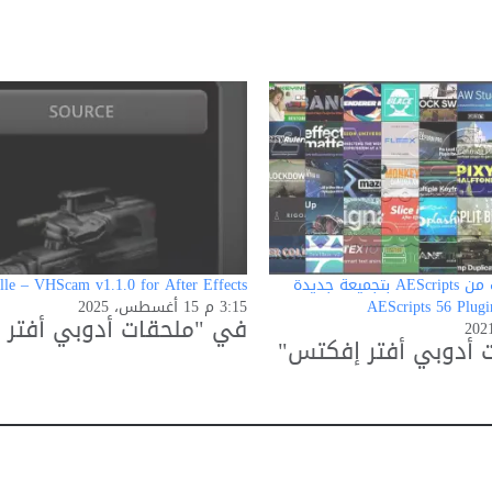
56 ملحق وسكربت من AEScripts بتجميعة جديدة
lle – VHScam v1.1.0 for After Effects
AEScripts 56 Plugi
3:15 م 15 أغسطس، 2025
في "ملحقات أدوبي أفتر
 أدوبي أفتر إفكتس"