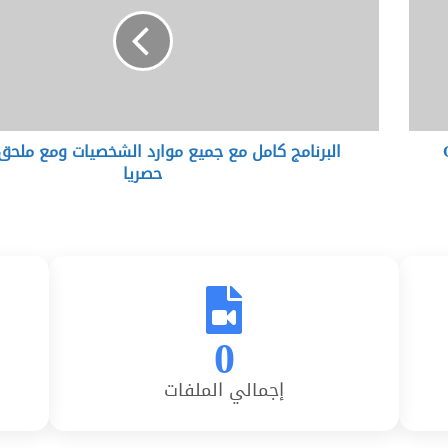
ب
ر
ن
ا
م
ج
ك
G
البرنامج كامل مع جميع موارد الشخصيات ومع ملحق
ا
حصريا
م
ل
م
ع
ج
م
ي
ع
0
م
و
ا
إجمالي الملفات
ر
د
ا