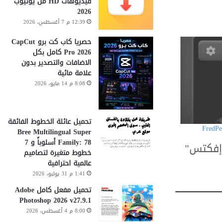
فيديوهات HD من يوتيوب
2026
12:39 م 7 أغسطس، 2026
حصريا كاب كت برو CapCut
Pro 2026 كامل بكل
الاضافات والتصدير بدون
علامة مائية
8:08 م 14 مايو، 2026
تحميل عائلة الخطوط الفائقة
FredPe
Bree Multilingual Super
Family: 78 أسلوباً و 7
 إفكتس"
خطوط متغيرة لتصاميم
عالمية احترافية
1:41 م 31 يوليو، 2026
تحميل مفعل كامل Adobe
Photoshop 2026 v27.9.1
8:00 م 4 أغسطس، 2026