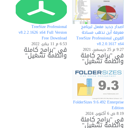
ا
ل
ت
اصدار جديد مفعل لبرنامج
TreeSize Professional
ح
معرفة أين تذهب مساحة
v8.2.2.1626 x64 Full Version
القرص TreeSize Professional
Free Download
م
v8.2.0.1617 x64
6:53 م 11 يناير، 2022
في "برامج كاملة
ي
9:27 م 25 ديسمبر، 2021
في "برامج كاملة
وانظمة تشغيل"
ل
وانظمة تشغيل"
…
FolderSizes 9.6.492 Enterprise
Edition
8:19 ص 6 أكتوبر، 2024
في "برامج كاملة
وانظمة تشغيل"