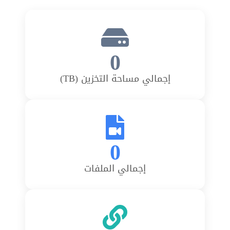
n
g
l
i
0
s
h
f
إجمالي مساحة التخزين (TB)
o
r
E
v
e
r
0
y
o
إجمالي الملفات
n
e