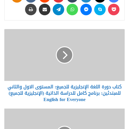
‫Pocket
سكايب
ماسنجر
واتساب
تيلقرام
مشاركة عبر البريد
طباعة
ك
ت
ا
ب
د
و
ر
ة
ا
كتاب دورة اللغة الإنجليزية للجميع: المستوى الاول والثاني
ل
للمبتدئين: برنامج كامل للدراسة الذاتية (الإنجليزية للجميع)
ل
غ
English for Everyone
ة
ا
ا
ل
ج
إ
م
ن