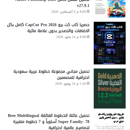
ب
ر
v27.9.1
ر
ا
8:00 م 4 أغسطس، 2026
ن
ئ
ا
ح
حصريا كاب كت برو CapCut Pro 2026 كامل بكل
م
|
الاضافات والتصدير بدون علامة مائية
ج
ش
8:08 م 14 مايو، 2026
ك
ع
ا
ا
م
ر
ل
ا
ل
ت
ل
|
تحميل مجاني مجموعة خطوط عربية سعودية
د
ا
احترافية للمصممين
ر
ف
1:50 م 24 يوليو، 2026
ا
ت
س
ت
ة
ا
ا
ح
ل
ي
تحميل عائلة الخطوط الفائقة Bree Multilingual
ذ
ة
Super Family: 78 أسلوباً و 7 خطوط متغيرة
ا
|
لتصاميم عالمية احترافية
ت