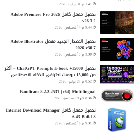
2
1:41 م 31 يوليو، 2026
ي
7
ة
ق
تحميل مفعل كامل Adobe Premiere Pro 2026
(
ا
v26.3.2
ا
ل
9:44 م 4 أغسطس، 2026
ل
ب
إ
م
تحميل الاصدار الجديد مفعل Adobe Illustrator
ن
د
2026 v30.7
ج
ف
3:38 م 3 أغسطس، 2026
ل
و
ي
ع
تحميل 15000+ ChatGPT Prompts E-book – أكثر
ز
من 15,000 برومبت احترافي للذكاء الاصطناعي
ي
8:52 م 27 يوليو، 2026
ة
ل
Bandicam 8.2.2.2531 (x64) Multilingual
ل
8:36 ص 19 سبتمبر، 2025
ج
تحميل مفعل كامل Internet Download Manager
م
6.43 Build 8
ي
ع
9:31 م 8 أغسطس، 2026
)
E