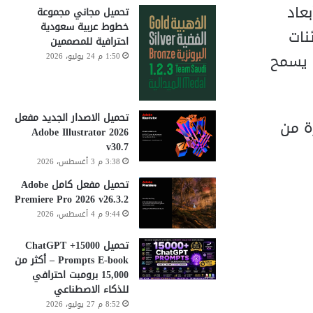
سم وإضافة أبعاد
تحميل مجاني مجموعة
خطوط عربية سعودية
عايير CAD وإنشاء كائنات
احترافية للمصممين
ي يسمح
1:50 م 24 يوليو، 2026
تحميل الاصدار الجديد مفعل
ة من
Adobe Illustrator 2026
v30.7
3:38 م 3 أغسطس، 2026
تحميل مفعل كامل Adobe
Premiere Pro 2026 v26.3.2
9:44 م 4 أغسطس، 2026
تحميل 15000+ ChatGPT
Prompts E-book – أكثر من
15,000 برومبت احترافي
للذكاء الاصطناعي
8:52 م 27 يوليو، 2026