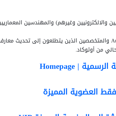
يين والالكترونيين وغيرهم) والمهندسين المعماريي
• طالب ليس لديه معرفة مسبقة ببرنامج AutoCAD والمتخصصين الذين يتطلعون إلى تحدي
حالي من أوتوكاد.
سمية | Homepage
فقط العضوية المميزة