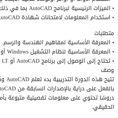
• الميزات الرئيسية لبرنامج AutoCAD بما في ذلك Autocad 2022.
• استخدام المعلومات لامتحانات شهادة AutoCAD.
متطلبات
• المعرفة الأساسية لمفاهيم الهندسة والرسم.
• المعرفة الأساسية لنظام التشغيل Windows أو Apple.
• تحتاج إلى الوصول إلى برنامج AutoCAD أو AutoCAD LT (إصدار الطالب أو الإصدار التجريبي أو التجاري).
وصف
دروسًا تحتوي على معلومات تفصيلية متبوعة بأم
الحقيقي.