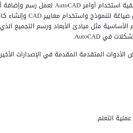
من خلال متابعة هذه الدورة التدريبية ، سترى كيفية استخدام أوامر AutoCAD لعمل ر
وتطبيق قيود وإدراج نصوص وكتل وإنشاء عروض صياغة للنموذج واستخدام م
يم الأساسية مثل مبادئ الأبعاد ورسم التجميع الذ
 في AutoCAD.
ض الأدوات المتقدمة المقدمة في الإصدارات الأخير
ملية التعلم.