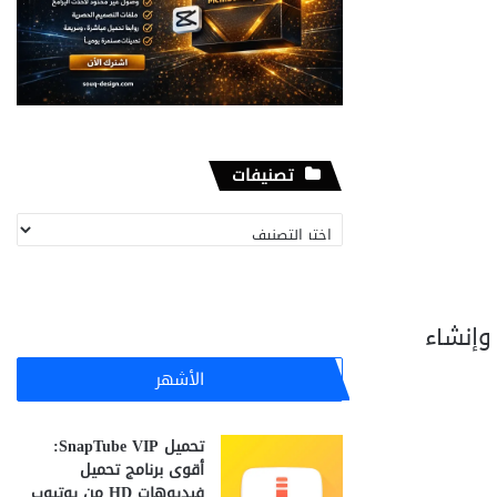
تصنيفات
تصنيفات
، وإنشاء
الأشهر
تحميل SnapTube VIP:
أقوى برنامج تحميل
فيديوهات HD من يوتيوب