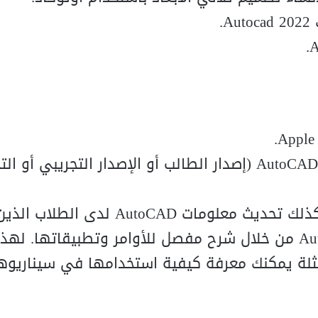
تتيح هذه الدورة التدريبية بدء تعلم AutoCAD وكذلك تحديث معلومات AutoCAD ل
بالفعل على دراية بالإصدارات السابقة من AutoCAD من خلال شرح مفصل للأوامر وتطبيقاته
ثلة يمكنك معرفة كيفية استخدامها في سيناريوها