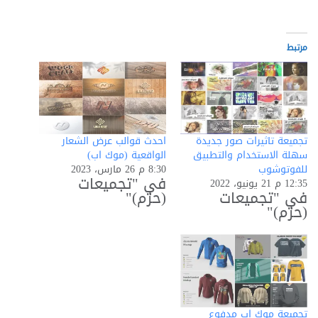
التحميل…
مرتبط
تجميعة تاثيرات صور جديدة
احدث قوالب عرض الشعار
سهلة الاستخدام والتطبيق
الواقعية (موك اب)
للفوتوشوب
8:30 م 26 مارس، 2023
في "تجميعات
12:35 م 21 يونيو، 2022
في "تجميعات
(حزم)"
(حزم)"
تجميعة موك اب مدفوع