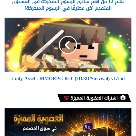
تعلم 12 من أهم مبادئ الرسوم المتحركة في المستوى
المتقدم
[كن
المتقدم [كن محترفًا في الرسوم المتحركة]
محترفًا
في
Unity
الرسوم
Asset
المتحركة]
-
MMORPG
KIT
(2D/3D/Survival)
v1.75d
Unity Asset - MMORPG KIT (2D/3D/Survival) v1.75d
اشتراك العضوية المميزة