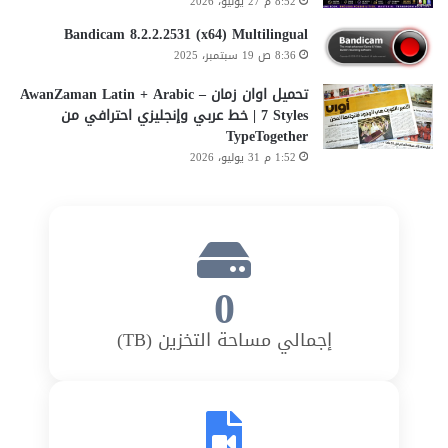
8:52 م 27 يوليو، 2026
Bandicam 8.2.2.2531 (x64) Multilingual
8:36 ص 19 سبتمبر، 2025
تحميل اوان زمان AwanZaman Latin + Arabic –
7 Styles | خط عربي وإنجليزي احترافي من
TypeTogether
1:52 م 31 يوليو، 2026
0
إجمالي مساحة التخزين (TB)