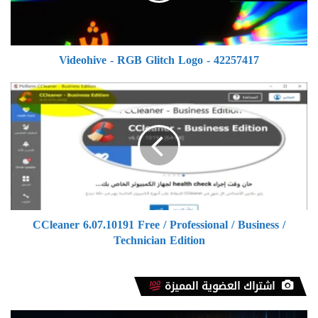
42257417
Videohive - RGB Glitch Logo - 42257417
CCleaner
6.07.10191
Free
/
Professional
/
Business
/
Technician
CCleaner 6.07.10191 Free / Professional / Business /
Edition
Technician Edition
اشتراك العضوية المميزة