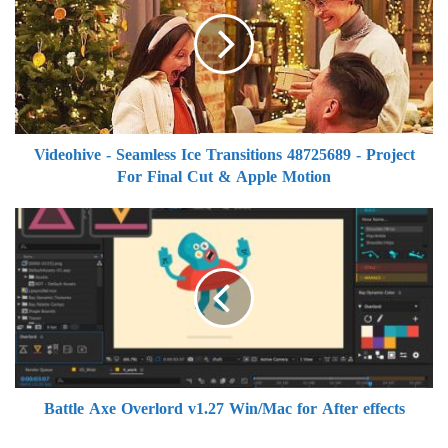
Seamless
Ice
Transitions
48725689
-
Project
For
Videohive - Seamless Ice Transitions 48725689 - Project
Final
For Final Cut & Apple Motion
Cut
&
Apple
Battle
Motion
Axe
Overlord
v1.27
Win/Mac
for
After
effects
Battle Axe Overlord v1.27 Win/Mac for After effects