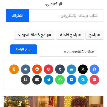
الإلكتروني.
كتابة بريدك الإلكتروني...
اشتراك
برامج
برامج كاملة
برامج كاملة اندرويد
نسخ الرابط
فيسبوك
‫X
لينكدإن
بينتيريست
assniki
‫Pocket
سكايب
ماسنجر
واتساب
تيلقرام
مشاركة عبر البريد
طباعة
Videohive
-