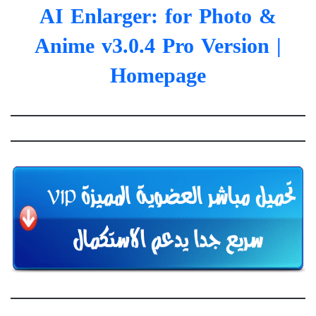
AI Enlarger: for Photo &
Anime v3.0.4 Pro Version
|
Homepage