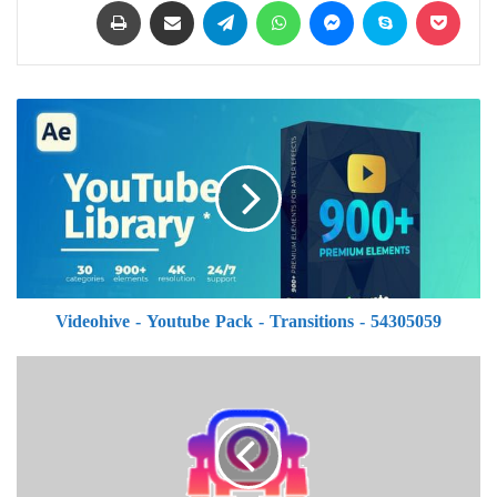
Videohive
-
Youtube
Pack
-
Transitions
-
54305059
Videohive - Youtube Pack - Transitions - 54305059
تحميل
بوت
انستغرام
الجديد
InstaBot
Pro