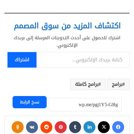
اكتشاف المزيد من سوق المصمم
اشترك للحصول على أحدث التدوينات المرسلة إلى بريدك
الإلكتروني.
كتابة بريدك الإلكتروني...
اشتراك
برامج
برامج كاملة
نسخ الرابط
فيسبوك
‫X
لينكدإن
بينتيريست
assniki
‫Pocket
سكايب
ماسنجر
واتساب
تيلقرام
مشاركة عبر البريد
طباعة