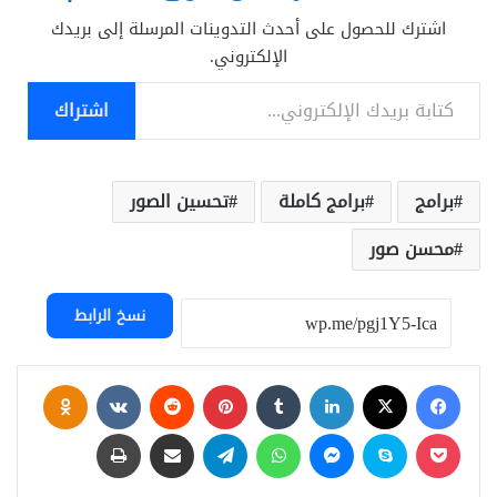
اشترك للحصول على أحدث التدوينات المرسلة إلى بريدك
الإلكتروني.
كتابة بريدك الإلكتروني...
اشتراك
برامج
برامج كاملة
تحسين الصور
محسن صور
نسخ الرابط
فيسبوك
‫X
لينكدإن
بينتيريست
assniki
‫Pocket
سكايب
ماسنجر
واتساب
تيلقرام
مشاركة عبر البريد
طباعة