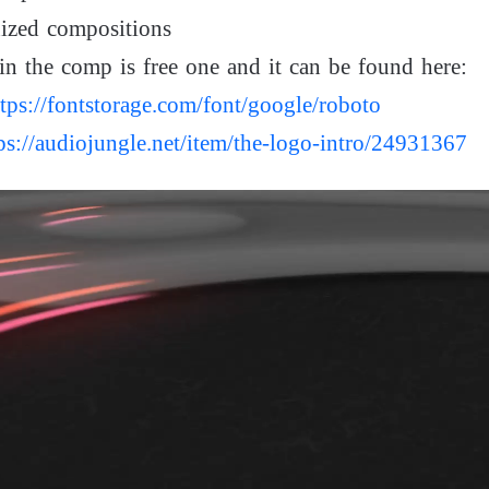
ized compositions
in the comp is free one and it can be found here:
ttps://fontstorage.com/font/google/roboto
ps://audiojungle.net/item/the-logo-intro/24931367