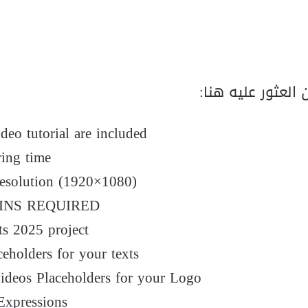
لعثور عليه هنا:
ideo tutorial are included
ring time
esolution (1920×1080)
INS REQUIRED
cts 2025 project
ceholders for your texts
ideos Placeholders for your Logo
Expressions