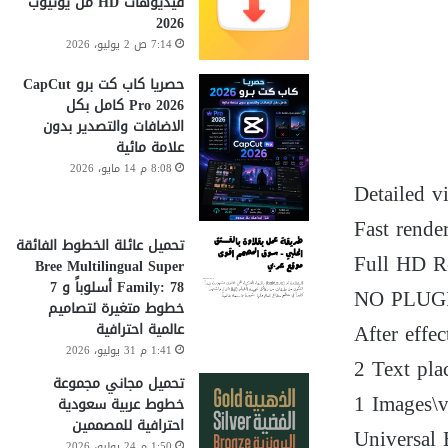
فيديوهات HD من يوتيوب
2026
7:14 ص 2 يوليو، 2026
حصريا كاب كت برو CapCut
Pro 2026 كامل بكل
الاضافات والتصدير بدون
علامة مائية
8:08 م 14 مايو، 2026
Detailed v
Fast rende
تحميل عائلة الخطوط الفائقة
Full HD R
Bree Multilingual Super
Family: 78 أسلوباً و 7
NO PLUG
خطوط متغيرة لتصاميم
After effe
عالمية احترافية
1:41 م 31 يوليو، 2026
2 Text pla
تحميل مجاني مجموعة
1 Images\v
خطوط عربية سعودية
احترافية للمصممين
Universal 
1:50 م 24 يوليو، 2026