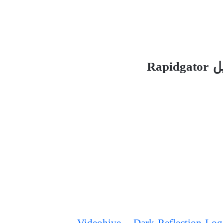
Rapidg
Videohive – Dark Reflection Logo