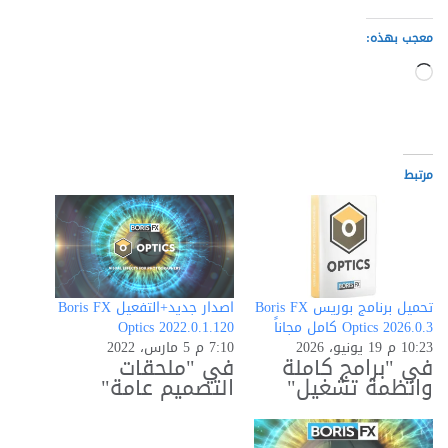
معجب بهذه:
جاري
التحميل…
مرتبط
تحميل برنامج بوريس Boris FX
اصدار جديد+التفعيل Boris FX
Optics 2026.0.3 كامل مجاناً
Optics 2022.0.1.120
10:23 م 19 يونيو، 2026
7:10 م 5 مارس، 2022
في "برامج كاملة
في "ملحقات
وانظمة تشغيل"
التصميم عامة"