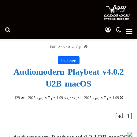
الوضع المظلم
تسجيل الدخول
بح
القائمة
الرئيسية
/
Full App
Full App
Audiomodern Playbeat v4.0.2
U2B macOS
1:09 ص 7 مارس، 2025
آخر تحديث: 1:09 ص 7 مارس، 2025
129
[ad_1]