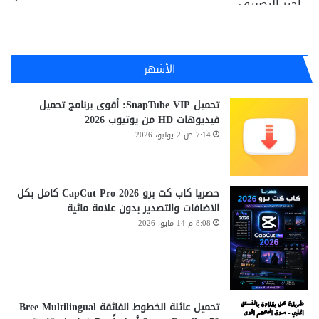
n
g
ص
t
r
ن
o
a
ي
p
d
ف
c
e
الأشهر
ا
s
ت
)
تحميل SnapTube VIP: أقوى برنامج تحميل
D
فيديوهات HD من يوتيوب 2026
o
7:14 ص 2 يوليو، 2026
w
n
l
o
حصريا كاب كت برو CapCut Pro 2026 كامل بكل
a
الاضافات والتصدير بدون علامة مائية
d
8:08 م 14 مايو، 2026
تحميل عائلة الخطوط الفائقة Bree Multilingual