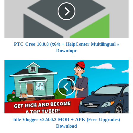
C
C
r
e
o
1
0
PTC Creo 10.0.8 (x64) + HelpCenter Multilingual »
.
Downtopc
0
.
8
I
(
d
x
l
6
e
4
V
)
l
+
o
H
g
e
g
Idle Vlogger v224.0.2 MOD + APK (Free Upgrades)
l
e
p
Download
r
C
v