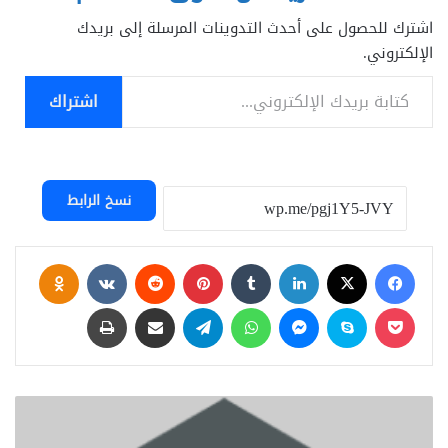
اشترك للحصول على أحدث التدوينات المرسلة إلى بريدك
الإلكتروني.
كتابة بريدك الإلكتروني...
اشتراك
نسخ الرابط
فيسبوك
‫X
لينكدإن
‏Tumblr
بينتيريست
‏Reddit
‏VKontakte
Odnoklassniki
‫Pocket
سكايب
ماسنجر
واتساب
تيلقرام
مشاركة عبر البريد
طباعة
P
T