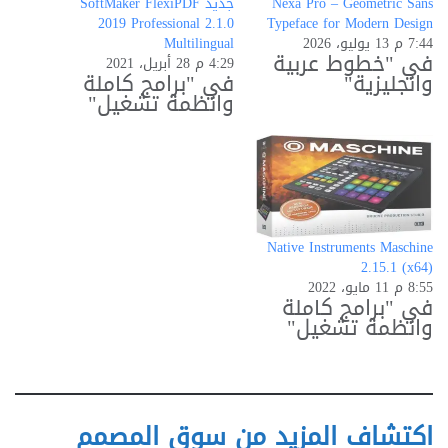
Nexa Pro – Geometric Sans
جديد SoftMaker FlexiPDF
ح
2019 Professional 2.1.0
Typeface for Modern Design
7:44 م 13 يوليو، 2026
Multilingual
م
في "خطوط عربية
4:29 م 28 أبريل، 2021
وانجليزية"
في "برامج كاملة
ي
وانظمة تشغيل"
ل
…
Native Instruments Maschine
2.15.1 (x64)
8:55 م 11 مايو، 2022
في "برامج كاملة
وانظمة تشغيل"
اكتشاف المزيد من سوق المصمم