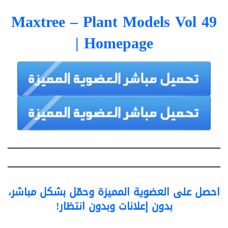
Maxtree – Plant Models Vol 49
| Homepage
احصل على العضوية المميزة وحمّل بشكل مباشر،
بدون إعلانات وبدون انتظار!