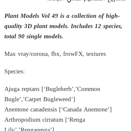
Plant Models Vol 49 is a collection of high-
quality 3D plant models. Includes 12 species,
total 90 single models.
Max vray/corona, fbx, frowFX, textures
Species:
Ajuga reptans [‘Bugleherb’,’Common
Bugle’,’Carpet Bugleweed’]
Anemone canadensis [‘Canada Anemone’]
Arthropodium cirratum [‘Renga
Lily’,’Rengarenga’]