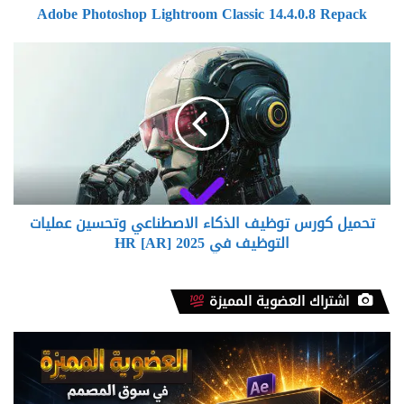
Adobe Photoshop Lightroom Classic 14.4.0.8 Repack
تحميل
كورس
توظيف
الذكاء
الاصطناعي
وتحسين
عمليات
التوظيف
في
تحميل كورس توظيف الذكاء الاصطناعي وتحسين عمليات
HR
[AR]
التوظيف في HR [AR] 2025
2025
اشتراك العضوية المميزة