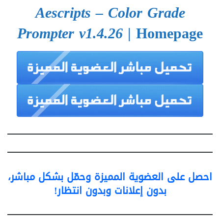
Aescripts – Color Grade
Prompter v1.4.26
| Homepage
احصل على العضوية المميزة وحمّل بشكل مباشر،
بدون إعلانات وبدون انتظار!