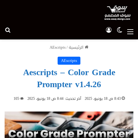
الوضع المظلم
تسجيل الدخول
بح
القائمة
الرئيسية
/
AEscripts
AEscripts
Aescripts – Color Grade
Prompter v1.4.26
8:43 ص 18 يونيو، 2025
آخر تحديث: 8:44 ص 18 يونيو، 2025
105