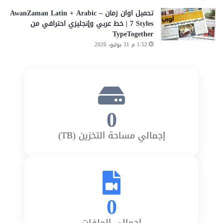
تحميل اوان زمان AwanZaman Latin + Arabic –
7 Styles | خط عربي وإنجليزي احترافي من
TypeTogether
1:52 م 31 يوليو، 2026
0
إجمالي مساحة التخزين (TB)
0
إجمالي الملفات