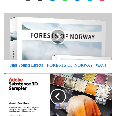
Just
Sound
Effects
-
FORESTS
OF
NORWAY
[WAV]
Just Sound Effects - FORESTS OF NORWAY [WAV]
Adobe
Substance
3D
Sampler
5.0.3
Full