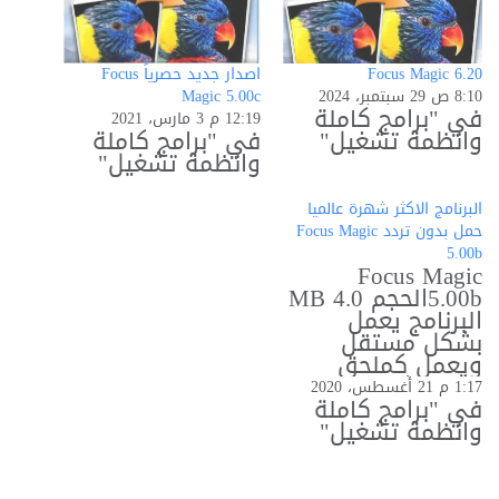
Focus Magic 6.20
اصدار جديد حصرياً Focus
8:10 ص 29 سبتمبر، 2024
Magic 5.00c
في "برامج كاملة
12:19 م 3 مارس، 2021
وانظمة تشغيل"
في "برامج كاملة
وانظمة تشغيل"
البرنامج الاكثر شهرة عالميا
حمل بدون تردد Focus Magic
5.00b
Focus Magic
5.00bالحجم 4.0 MB
البرنامج يعمل
بشكل مستقل
ويعمل كملحق
للفوتوشوب يستخد
1:17 م 21 أغسطس، 2020
م Focus Magic
في "برامج كاملة
تقنية
وانظمة تشغيل"
deconvolution
المتطورة في الطب
الشرعي للتراجع عن