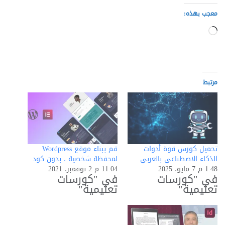
معجب بهذه:
جاري
التحميل…
مرتبط
تحميل كورس قوة أدوات
قم ببناء موقع Wordpress
الذكاء الاصطناعي بالعربي
لمحفظة شخصية ، بدون كود
1:48 م 7 مايو، 2025
11:04 م 2 نوفمبر، 2021
في "كورسات
في "كورسات
تعليمية"
تعليمية"