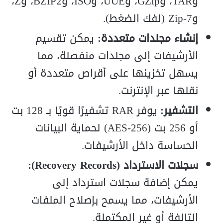
وTAR، وGZip، وUUE، وISO، وBZIP2، وZ،
و7-Zip (لفك الضغط).
إنشاء مجلدات متعددة:
يمكن تقسيم
الأرشيفات إلى مجلدات منفصلة، مما
يسهل تخزينها على أقراص متعددة أو
نقلها عبر الإنترنت.
التشفير:
يوفر RAR تشفيرًا قويًا بـ 128 بت
أو 256 بت (AES-256) لحماية البيانات
الحساسة داخل الأرشيفات.
سجلات الاسترداد (Recovery Records):
يمكن إضافة سجلات استرداد إلى
الأرشيفات، مما يسمح بإصلاح الملفات
التالفة أو غير المكتملة.