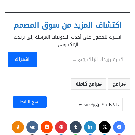
اكتشاف المزيد من سوق المصمم
اشترك للحصول على أحدث التدوينات المرسلة إلى بريدك
الإلكتروني.
كتابة بريدك الإلكتروني...
اشتراك
برامج
برامج كاملة
نسخ الرابط
فيسبوك
‫X
لينكدإن
بينتيريست
assniki
‫Pocket
سكايب
ماسنجر
واتساب
تيلقرام
مشاركة عبر البريد
طباعة