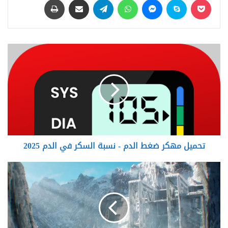
تحميل
مهكر
ضغط
الدم
-
نسبة
السكر
في
الدم
تحميل مهكر ضغط الدم - نسبة السكر في الدم 2025
2025
The
Gnomon
Workshop
–
Creating
Cinematics