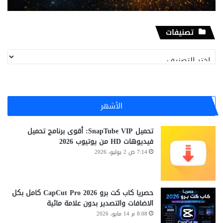
تصنيفات
تصنيفات
الأشهر
تحميل SnapTube VIP: أقوى برنامج تحميل
فيديوهات HD من يوتيوب 2026
7:14 ص 2 يوليو، 2026
حصريا كاب كت برو CapCut Pro 2026 كامل بكل
الاضافات والتصدير بدون علامة مائية
8:08 م 14 مايو، 2026