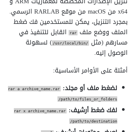
تنزيل الإصدارات المخصصة لمعماريات ARM و
x64 من macOS من موقع RARLAB الرسمي.
بمجرد التنزيل، يمكن للمستخدمين فك ضغط
الملف ووضع ملف
القابل للتنفيذ في
rar
مسارهم (مثل
) لسهولة
/usr/local/bin/
الوصول إليه.
أمثلة على الأوامر الأساسية:
لضغط ملف أو مجلد:
rar a archive_name.rar
/path/to/files_or_folders
لفك ضغط أرشيف:
rar x archive_name.rar
/path/to/destination