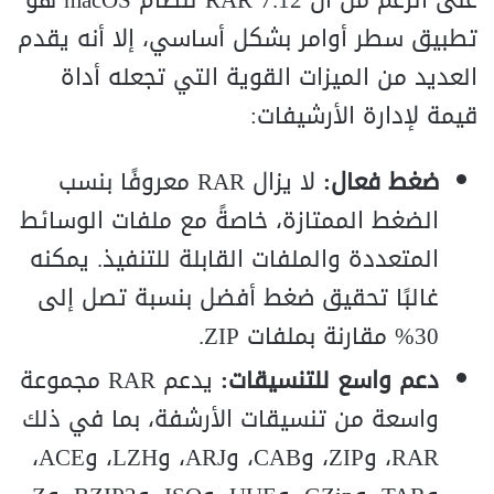
على الرغم من أن RAR 7.12 لنظام macOS هو
تطبيق سطر أوامر بشكل أساسي، إلا أنه يقدم
العديد من الميزات القوية التي تجعله أداة
قيمة لإدارة الأرشيفات:
ضغط فعال:
لا يزال RAR معروفًا بنسب
الضغط الممتازة، خاصةً مع ملفات الوسائط
المتعددة والملفات القابلة للتنفيذ. يمكنه
غالبًا تحقيق ضغط أفضل بنسبة تصل إلى
30% مقارنة بملفات ZIP.
دعم واسع للتنسيقات:
يدعم RAR مجموعة
واسعة من تنسيقات الأرشفة، بما في ذلك
RAR، وZIP، وCAB، وARJ، وLZH، وACE،