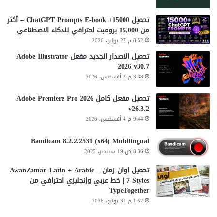
تحميل 15000+ ChatGPT Prompts E-book – أكثر
من 15,000 برومبت احترافي للذكاء الاصطناعي
8:52 م 27 يوليو، 2026
تحميل الاصدار الجديد مفعل Adobe Illustrator
2026 v30.7
3:38 م 3 أغسطس، 2026
تحميل مفعل كامل Adobe Premiere Pro 2026
v26.3.2
9:44 م 4 أغسطس، 2026
Bandicam 8.2.2.2531 (x64) Multilingual
8:36 ص 19 سبتمبر، 2025
تحميل اوان زمان AwanZaman Latin + Arabic –
7 Styles | خط عربي وإنجليزي احترافي من
TypeTogether
1:52 م 31 يوليو، 2026