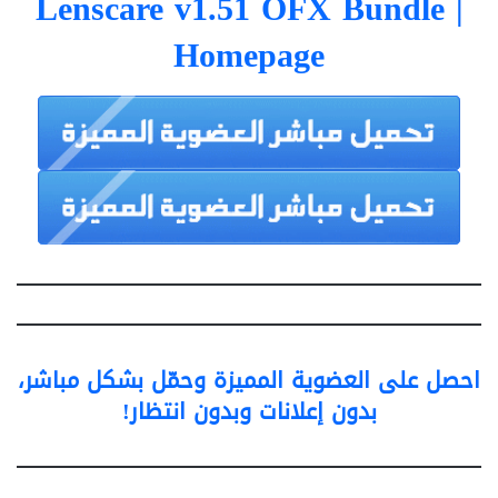
Lenscare v1.51 OFX Bundle
|
Homepage
احصل على العضوية المميزة وحمّل بشكل مباشر،
بدون إعلانات وبدون انتظار!