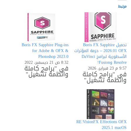
مرتبط
تحميل Boris FX Sapphire
Boris FX Sapphire Plug-ins
2026.01 OFX – حزمة المؤثرات
for Adobe & OFX &
الأسطورية لبرامج DaVinci
Photoshop 2023.0
Resolve وFusion!
8:32 ص 21 ديسمبر، 2022
في "برامج كاملة
9:57 م 23 فبراير، 2026
في "برامج كاملة
وانظمة تشغيل"
وانظمة تشغيل"
RE:VisionFX Effections OFX
2025.1 macOS