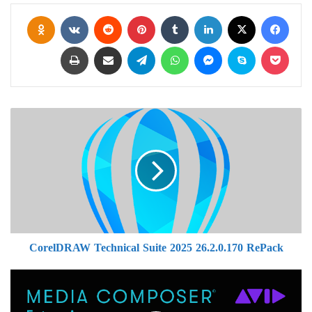
فيسبوك
‫X
لينكدإن
بينتيريست
assniki
‫Pocket
سكايب
ماسنجر
واتساب
تيلقرام
مشاركة عبر البريد
طباعة
CorelDRAW
Technical
Suite
2025
26.2.0.170
RePack
CorelDRAW Technical Suite 2025 26.2.0.170 RePack
Avid
Media
Composer