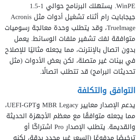
WinPE. يستهلك البرنامج حوالي 1-1.5
جيجابايت رام أثناء تشغيل أدوات مثل Acronis
TrueImage، وقد يتطلب وحدة معالجة رسوميات
متوافقة لفك تشفير ملفات الوسائط. يعمل
بدون اتصال بالإنترنت، مما يجعله مثاليًا للإصلاح
في بيئات غير متصلة، لكن بعض الأدوات (مثل
تحديثات البرامج) قد تتطلب اتصالًا.
التوافق والتكلفة
يدعم الإصدار معايير MBR Legacy وUEFI-GPT،
مما يجعله متوافقًا مع معظم الأجهزة الحديثة
والقديمة. يتطلب الإصدار Pro اشتراكًا أو
ترخيصًا مدفوعًا (السعر غير محدد بدقة، لكنه