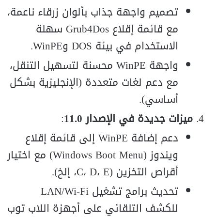
تصميم واجهة جذاب بألوان زرقاء ناعمة،
مع قائمة إقلاع Grub4Dos سهلة
الاستخدام في بيئة DOS وWinPE.
واجهة WinPE محسنة لتسهيل التنقل،
مع دعم لغات متعددة (الإنجليزية بشكل
أساسي).
ميزات جديدة في الإصدار 11.0
:
دعم إضافة WinPE إلى قائمة إقلاع
ويندوز (Windows Boot Menu) مع اختيار
أقراص التخزين (C، D، E، إلخ).
تحديث برامج تشغيل LAN/Wi-Fi
للكشف التلقائي على أجهزة اللاب توب