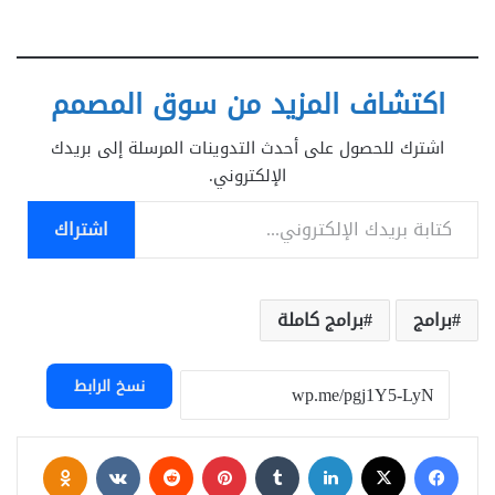
اكتشاف المزيد من سوق المصمم
اشترك للحصول على أحدث التدوينات المرسلة إلى بريدك
الإلكتروني.
كتابة بريدك الإلكتروني...
اشتراك
برامج
برامج كاملة
نسخ الرابط
فيسبوك
‫X
لينكدإن
بينتيريست
assniki