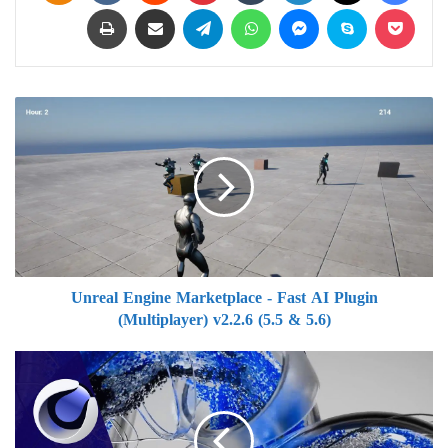
‫Pocket
سكايب
ماسنجر
واتساب
تيلقرام
مشاركة عبر البريد
طباعة
Unreal
Engine
Marketplace
-
Fast
AI
Plugin
(Multiplayer)
v2.2.6
Unreal Engine Marketplace - Fast AI Plugin
(5.5
(Multiplayer) v2.2.6 (5.5 & 5.6)
&
5.6)
Maxon
Cinema
4D
2025.3.3
(x64)