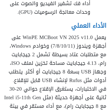
أداء فك تشفير الفيديو والصوت على
وحدات معالجة الرسوميات (GPU).
الأداء العملي
يعمل WinPE MCBoot VN 2025 v11.0 على
أجهزة ويندوز (7/8/10/11) وخوادم Windows،
مع متطلبات عتاد بسيطة تشمل 2 جيجابايت
رام، 4.13 جيجابايت مساحة تخزين لملف ISO،
وجهاز USB بسعة 8 جيجابايت أو أكثر. يتطلب
أدوات مثل Rufus لإنشاء USB قابل للإقلاع.
في الاختبارات، يستغرق الإقلاع حوالي 20-30
ثانية على أجهزة حديثة (مثل Intel i5-11th Gen
مع 8 جيجابايت رام)، مع أداء مستقر في بيئة