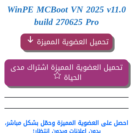
WinPE MCBoot VN 2025 v11.0
build 270625 Pro
تحميل العضوية المميزة
تحميل العضوية المميزة اشتراك مدى
الحياة
احصل على العضوية المميزة وحمّل بشكل مباشر،
بدون إعلانات وبدون انتظار!