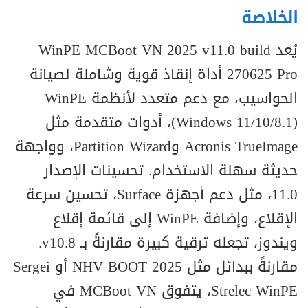
الخلاصة
يُعد WinPE MCBoot VN 2025 v11.0 build
270625 Pro أداة إنقاذ قوية وشاملة لصيانة
الحواسيب، مع دعم متعدد لأنظمة WinPE
(Windows 11/10/8.1)، أدوات متقدمة مثل
Acronis TrueImage وPartition Wizard، وواجهة
حديثة سهلة الاستخدام. تحسينات الإصدار
11.0، مثل دعم أجهزة Surface، تحسين سرعة
الإقلاع، وإضافة WinPE إلى قائمة إقلاع
ويندوز، تجعله ترقية كبيرة مقارنةً بـ v10.8.
مقارنةً ببدائل مثل NHV BOOT 2025 أو Sergei
Strelec WinPE، يتفوق MCBoot VN في