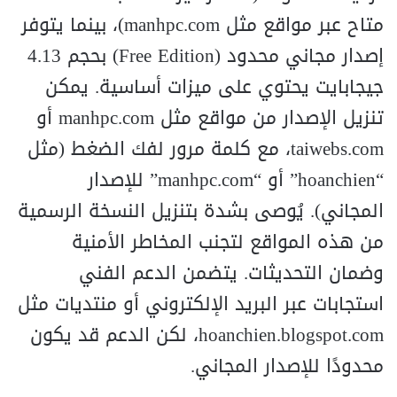
متاح عبر مواقع مثل manhpc.com)، بينما يتوفر
إصدار مجاني محدود (Free Edition) بحجم 4.13
جيجابايت يحتوي على ميزات أساسية. يمكن
تنزيل الإصدار من مواقع مثل manhpc.com أو
taiwebs.com، مع كلمة مرور لفك الضغط (مثل
“hoanchien” أو “manhpc.com” للإصدار
المجاني). يُوصى بشدة بتنزيل النسخة الرسمية
من هذه المواقع لتجنب المخاطر الأمنية
وضمان التحديثات. يتضمن الدعم الفني
استجابات عبر البريد الإلكتروني أو منتديات مثل
hoanchien.blogspot.com، لكن الدعم قد يكون
محدودًا للإصدار المجاني.