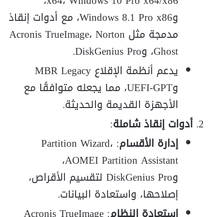
x64، Windows 10 Pro x64/x86،
وWindows 8.1 Pro x86، مع أدوات إنقاذ
مدمجة مثل Acronis TrueImage، Norton
Ghost، وDiskGenius Pro.
يدعم أنظمة الإقلاع MBR Legacy
وUEFI-GPT، مما يجعله متوافقًا مع
الأجهزة القديمة والحديثة.
أدوات إنقاذ شاملة
:
إدارة الأقسام
: Partition Wizard،
AOMEI Partition Assistant،
وDiskGenius Pro لتقسيم الأقراص،
إصلاحها، واستعادة البيانات.
استعادة النظام
: Acronis TrueImage