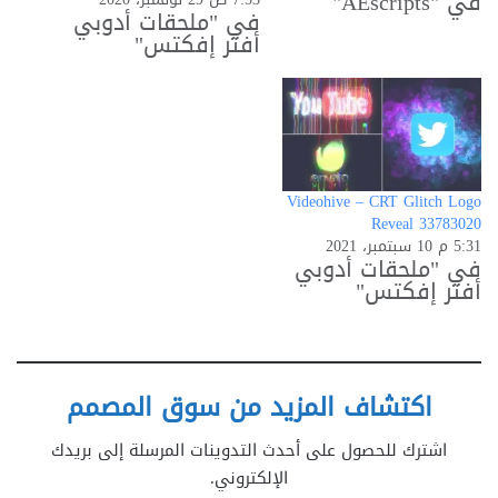
في "AEscripts"
المعياري لـ Adobe
في "ملحقات أدوبي
أفتر إفكتس"
After Effects CC.
تحويل أي لقطات
إلى متواليات CRT
الحنين إلى
الماضي.يشمل:-
نظام تأثيرات بصرية
CRT سهل
الاستخدام لإنشاء
Videohive – CRT Glitch Logo
لقطات CRT حنينية-
Reveal 33783020
6 إعدادات مسبقة
5:31 م 10 سبتمبر، 2021
معيارية بالكامل
في "ملحقات أدوبي
لمجموعة متنوعة من
أفتر إفكتس"
تأثيرات شاشة…
اكتشاف المزيد من سوق المصمم
اشترك للحصول على أحدث التدوينات المرسلة إلى بريدك
الإلكتروني.