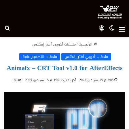
الوضع المظلم
تسجيل الدخول
بح
القائمة
الرئيسية
/
ملحقات أدوبي أفتر إفكتس
ملحقات أدوبي أفتر إفكتس
ملحقات التصميم عامة
Animafx – CRT Tool v1.0 for AfterEffects
3:06 م 15 سبتمبر، 2025
آخر تحديث: 3:07 م 15 سبتمبر، 2025
169