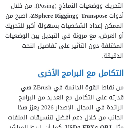
التحريك ووضعيات النماذج (Posing). من خلال
أدوات
Transpose
و
ZSphere Rigging
، أصبح من
الممكن إعداد الشخصيات بسهولة أكبر للتحريك
أو العرض، مع مرونة في التبديل بين الوضعيات
المختلفة دون التأثير على تفاصيل النحت
الدقيقة.
التكامل مع البرامج الأخرى
من نقاط القوة الدائمة في ZBrush هي
قدرته على التكامل مع العديد من البرامج
الرائدة في المجال. الإصدار 2026 يعزز هذا
الجانب من خلال دعم أفضل لتنسيقات الملفات
مثل
OBJ
و
FBX
و
USD
. كما أن الربط المباشر