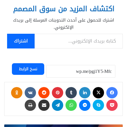
اكتشاف المزيد من سوق المصمم
اشترك للحصول على أحدث التدوينات المرسلة إلى بريدك
الإلكتروني.
كتابة بريدك الإلكتروني...
اشتراك
نسخ الرابط
فيسبوك
‫X
لينكدإن
بينتيريست
assniki
‫Pocket
سكايب
ماسنجر
واتساب
تيلقرام
مشاركة عبر البريد
طباعة