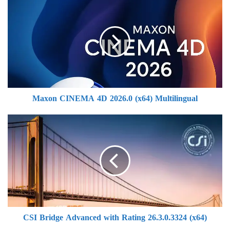
Maxon
CINEMA
4D
2026.0
(x64)
Multilingual
Maxon CINEMA 4D 2026.0 (x64) Multilingual
CSI
Bridge
Advanced
with
Rating
26.3.0.3324
(x64)
CSI Bridge Advanced with Rating 26.3.0.3324 (x64)