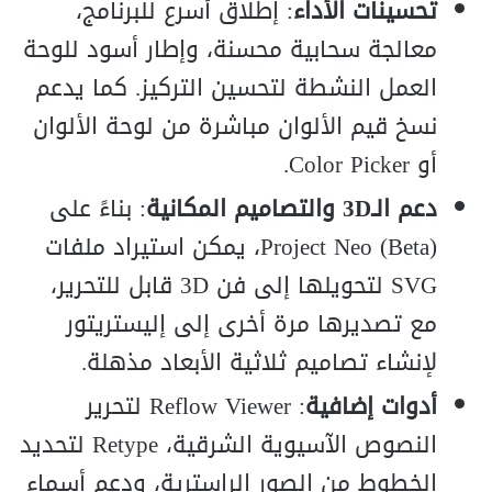
تحسينات الأداء
: إطلاق أسرع للبرنامج،
معالجة سحابية محسنة، وإطار أسود للوحة
العمل النشطة لتحسين التركيز. كما يدعم
نسخ قيم الألوان مباشرة من لوحة الألوان
أو Color Picker.
دعم الـ3D والتصاميم المكانية
: بناءً على
Project Neo (Beta)، يمكن استيراد ملفات
SVG لتحويلها إلى فن 3D قابل للتحرير،
مع تصديرها مرة أخرى إلى إليستريتور
لإنشاء تصاميم ثلاثية الأبعاد مذهلة.
أدوات إضافية
: Reflow Viewer لتحرير
النصوص الآسيوية الشرقية، Retype لتحديد
الخطوط من الصور الراسترية، ودعم أسماء