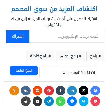
اكتشاف المزيد من سوق المصمم
اشترك للحصول على أحدث التدوينات المرسلة إلى بريدك
الإلكتروني.
كتابة بريدك الإلكتروني...
اشتراك
برامج
برامج ادوبي
برامج كاملة
نسخ الرابط
فيسبوك
‫X
لينكدإن
بينتيريست
assniki
‫Pocket
سكايب
ماسنجر
واتساب
تيلقرام
مشاركة عبر البريد
طباعة