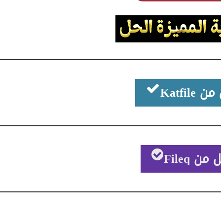
Katfile
ن Fileq