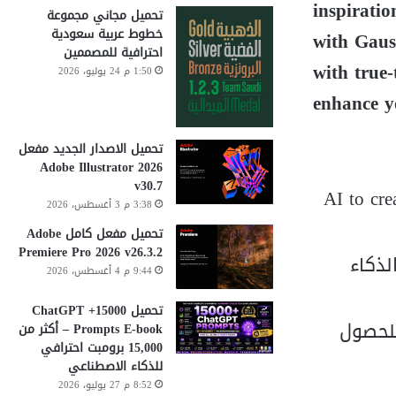
inspiratio
تحميل مجاني مجموعة
خطوط عربية سعودية
with Gauss
احترافية للمصممين
with true-
1:50 م 24 يوليو، 2026
enhance y
تحميل الاصدار الجديد مفعل
Adobe Illustrator 2026
v30.7
(AI to cre
3:38 م 3 أغسطس، 2026
تحميل مفعل كامل Adobe
Premiere Pro 2026 v26.3.2
Upscale l) باستخدام الذكاء
9:44 م 4 أغسطس، 2026
تحميل 15000+ ChatGPT
ة بدقة أكبر (Enhance your visuals with more precision) للحصول
Prompts E-book – أكثر من
15,000 برومبت احترافي
للذكاء الاصطناعي
8:52 م 27 يوليو، 2026