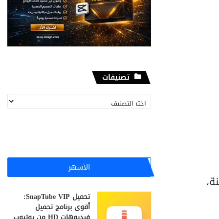
تصنيفات
تصنيفات
الأشهر
نة،
تحميل SnapTube VIP:
أقوى برنامج تحميل
فيديوهات HD من يوتيوب