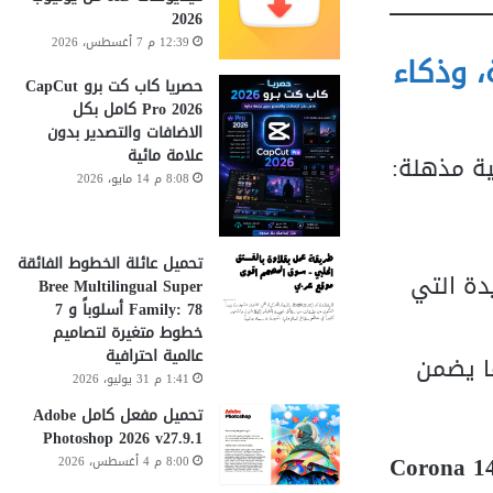
2026
12:39 م 7 أغسطس، 2026
، وذكاء
حصريا كاب كت برو CapCut
Pro 2026 كامل بكل
الاضافات والتصدير بدون
علامة مائية
ية مذهلة:
8:08 م 14 مايو، 2026
تحميل عائلة الخطوط الفائقة
دة التي
Bree Multilingual Super
Family: 78 أسلوباً و 7
خطوط متغيرة لتصاميم
عالمية احترافية
ا يضمن
1:41 م 31 يوليو، 2026
تحميل مفعل كامل Adobe
Photoshop 2026 v27.9.1
Corona 14
8:00 م 4 أغسطس، 2026