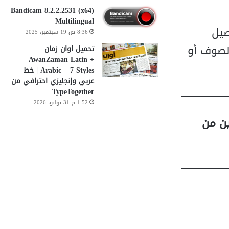
Bandicam 8.2.2.2531 (x64)
Multilingual
Procedur) مع تفاصيل
8:36 ص 19 سبتمبر، 2025
دة مثل الصوف أو
تحميل اوان زمان
AwanZaman Latin +
Arabic – 7 Styles | خط
عربي وإنجليزي احترافي من
TypeTogether
1:52 م 31 يوليو، 2026
دين من