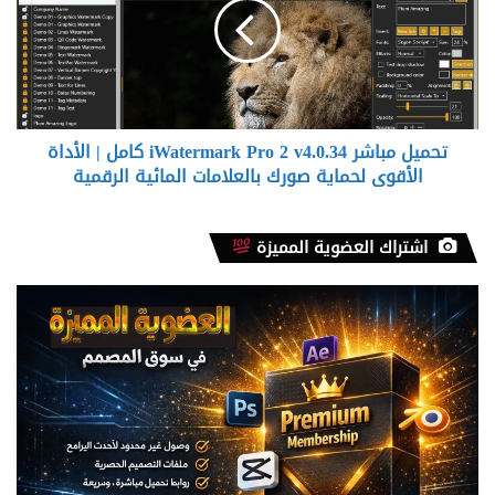
Pro
2
v4.0.34
كامل
|
الأداة
تحميل مباشر iWatermark Pro 2 v4.0.34 كامل | الأداة
الأقوى
لحماية
الأقوى لحماية صورك بالعلامات المائية الرقمية
صورك
بالعلامات
المائية
اشتراك العضوية المميزة
الرقمية