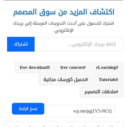
اكتشاف المزيد من سوق المصمم
اشترك للحصول على أحدث التدوينات المرسلة إلى بريدك
الإلكتروني.
كتابة بريدك الإلكتروني...
اشتراك
free download
free courses
eLearning
Tutorials
تحميل كورسات مجانية
ملحقات التصميم
نسخ الرابط
فيسبوك
‫X
لينكدإن
بينتيريست
assniki