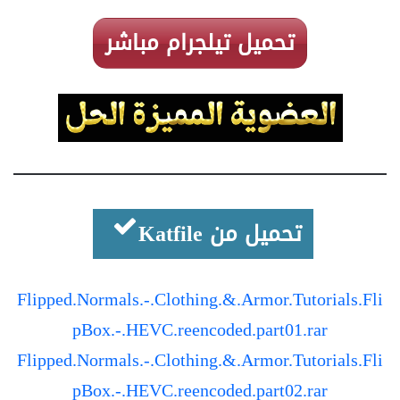
تحميل تيلجرام مباشر
تحميل من Katfile
Flipped.Normals.-.Clothing.&.Armor.Tutorials.Fli
pBox.-.HEVC.reencoded.part01.rar
Flipped.Normals.-.Clothing.&.Armor.Tutorials.Fli
pBox.-.HEVC.reencoded.part02.rar