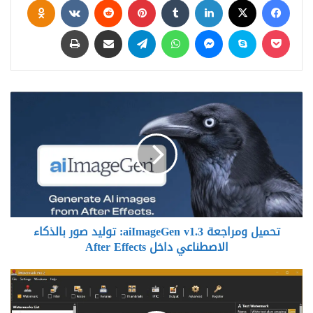
‫Pocket
سكايب
ماسنجر
واتساب
تيلقرام
مشاركة عبر البريد
طباعة
تحميل
ومراجعة
aiImageGen
v1.3:
توليد
صور
بالذكاء
الاصطناعي
داخل
تحميل ومراجعة aiImageGen v1.3: توليد صور بالذكاء
After
Effects
الاصطناعي داخل After Effects
تحميل
مباشر
iWatermark