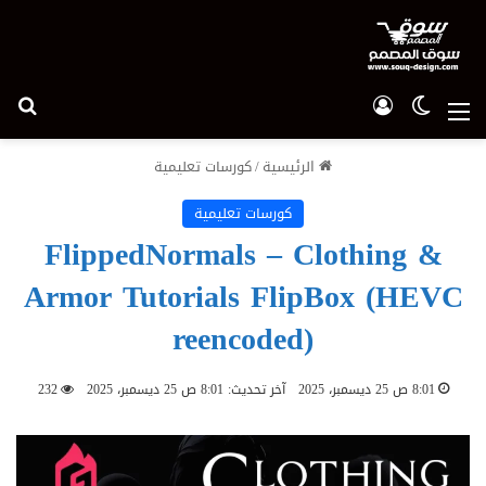
الوضع المظلم
تسجيل الدخول
بح
القائمة
الرئيسية
/
كورسات تعليمية
كورسات تعليمية
FlippedNormals – Clothing &
Armor Tutorials FlipBox (HEVC
reencoded)
8:01 ص 25 ديسمبر، 2025
آخر تحديث: 8:01 ص 25 ديسمبر، 2025
232