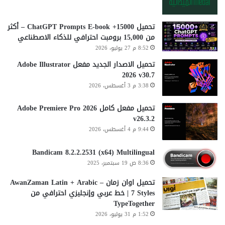
تحميل 15000+ ChatGPT Prompts E-book – أكثر
من 15,000 برومبت احترافي للذكاء الاصطناعي
8:52 م 27 يوليو، 2026
تحميل الاصدار الجديد مفعل Adobe Illustrator
2026 v30.7
3:38 م 3 أغسطس، 2026
تحميل مفعل كامل Adobe Premiere Pro 2026
v26.3.2
9:44 م 4 أغسطس، 2026
Bandicam 8.2.2.2531 (x64) Multilingual
8:36 ص 19 سبتمبر، 2025
تحميل اوان زمان AwanZaman Latin + Arabic –
7 Styles | خط عربي وإنجليزي احترافي من
TypeTogether
1:52 م 31 يوليو، 2026