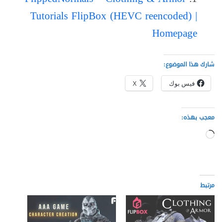
Tutorials FlipBox (HEVC reencoded) |
Homepage
شارك هذا الموضوع:
فيس بوك
X
معجب بهذه:
جاري
التحميل…
مرتبط