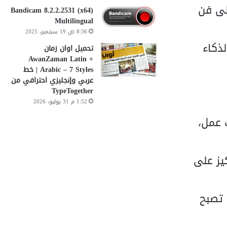
لى فن
Bandicam 8.2.2.2531 (x64)
Multilingual
8:36 ص 19 سبتمبر، 2025
ذكاء
تحميل اوان زمان
AwanZaman Latin +
Arabic – 7 Styles | خط
عربي وإنجليزي احترافي من
TypeTogether
1:52 م 31 يوليو، 2026
 عمل،
Adobe Illustrator C، مع التركيز على
 تصبح