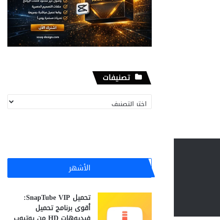
تصنيفات
تصنيفات
الأشهر
تحميل SnapTube VIP:
أقوى برنامج تحميل
فيديوهات HD من يوتيوب