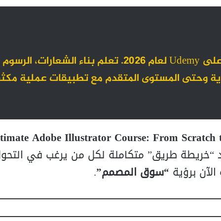
انضم إلى أقوى دورة لتعلم Adobe Illustrator على Udemy لعام 2026. تعلم بناء الشعارات، الرسوم
داية وحتى المستوى المتقدم مع تطبيقات عملية مكث
timate Adobe Illustrator Course: From Scratch
عد “خريطة طريق” متكاملة لكل من يرغب في التحو
“سوق المصمم”
.