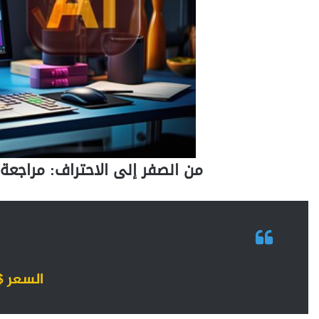
من الصفر إلى الاحتراف: مراجعة دورة Adobe Illustrator الشامل
السعر $129.99 حملها مجان