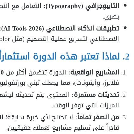
التايبوجرافي (Typography):
التعامل مع النص
بصري.
تطبيقات الذكاء الاصطناعي (AI Tools 2026):
الاصطناعي لتسريع عملية التصميم (مثل Generative Recolor و Text to Vector).
2. لماذا تعتبر هذه الدورة استثماراً ناجحاً في 2026؟
المشاريع الواقعية:
الدورة تتضمن أكثر من
100 مشروع
فلايرز، وأيقونات)، مما يجعلك تبني بورتفوليو قو
تحديثات مستمرة:
الميزات التي توفر الوقت.
من الصفر تماماً:
لا تحتاج لأي خبرة سابقة؛ ا
قادراً على تسليم مشاريع لعملاء حقيقيين.