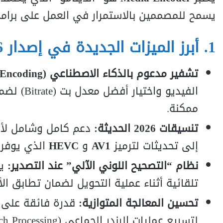
يسمح للمصممين بالاستمرار في العمل على برامج أخرى أثن
1. أبرز الميزات الجديدة في إصدار 2026:
تشفير مدعوم بالذكاء الاصطناعي (AI Encoding):
الفيديو و
ممكنة.
تنسيقات 2026 الحديثة:
إلى تحديثات لترميز
AV1
و
HEVC
الذي يوفر ض
نظام “التصحيح اللوني الآلي” عند التصدير:
تلقائية أثناء عملية التحويل لضمان تطابق ال
تحسين المعالجة المتوازية:
لتسريع عمليات الرندر الجماعي (Batch Processing) بنسبة تصل إلى 40% عن الإصدارات السابقة.