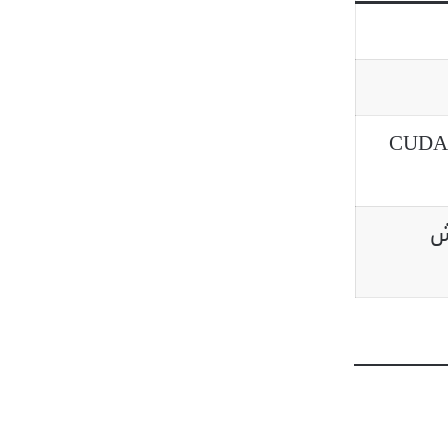
8 جيجابايت VRAM (دعم CUDA
اش