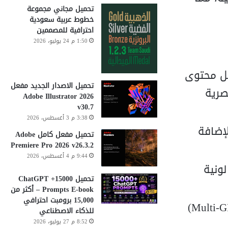
تحميل مجاني مجموعة
خطوط عربية سعودية
احترافية للمصممين
1:50 م 24 يوليو، 2026
يل محتوى
تحميل الاصدار الجديد مفعل
ة بصرية
Adobe Illustrator 2026
v30.7
3:38 م 3 أغسطس، 2026
ة، بالإضافة
تحميل مفعل كامل Adobe
Premiere Pro 2026 v26.3.2
9:44 م 4 أغسطس، 2026
عديلات لونية
تحميل 15000+ ChatGPT
Prompts E-book – أكثر من
15,000 برومبت احترافي
قدرة فائقة على استغلال كافة أنوية المعالجة وكروت الشاشة (Multi-GPU)
للذكاء الاصطناعي
8:52 م 27 يوليو، 2026