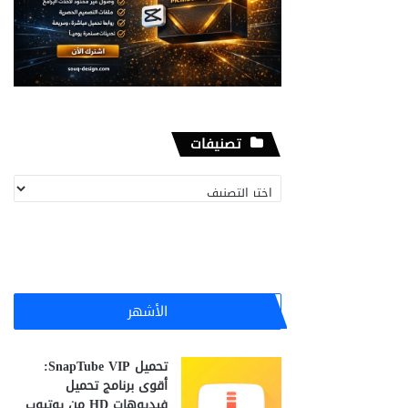
تصنيفات
تصنيفات
الأشهر
تحميل SnapTube VIP:
أقوى برنامج تحميل
فيديوهات HD من يوتيوب