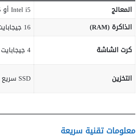
المعالج
Intel i5 أو AMD Ryzen 5
الذاكرة (RAM)
16 جيجابايت
كرت الشاشة
4 جيجابايت VRAM
التخزين
SSD سريع للتثبيت
معلومات تقنية سريعة