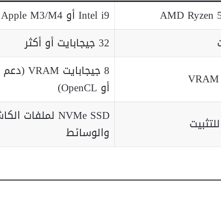
Intel i9 أو Apple M3/M4
32 جيجابايت أو أكثر
أو OpenCL)
NVMe SSD لملفات الك
والوسائط