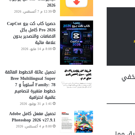
2026
12:39 م 7 أغسطس، 2026
حصريا كاب كت برو CapCut
Pro 2026 كامل بكل
الاضافات والتصدير بدون
ء
علامة مائية
8:08 م 14 مايو، 2026
تحميل عائلة الخطوط الفائقة
ك الخفي
Bree Multilingual Super
Family: 78 أسلوباً و 7
خطوط متغيرة لتصاميم
عالمية احترافية
1:41 م 31 يوليو، 2026
تحميل مفعل كامل Adobe
Photoshop 2026 v27.9.1
8:00 م 4 أغسطس، 2026
ة، مما