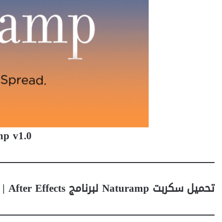
mp v1.0
تحميل سكربت Naturamp لبرنامج After Effects | الأداة الأذكى لإنشاء تدرجات لونية طبيعية واحترافية