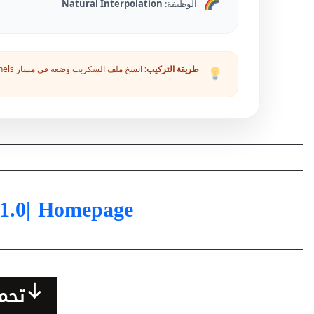
الوظيفة:
Natural Interpolation
طريقة التركيب:
انسخ ملف السكربت وضعه في مسار ScriptUI Panels داخل مجلد تثبيت After Effects لتتمكن من فتحه كلوحة داخل البرنامج.
1.0
| Homepage
تحمي