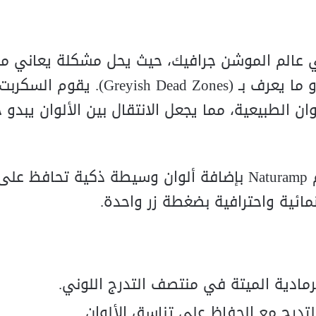
ي عالم الموشن جرافيك، حيث يحل مشكلة يعاني منه
من المصممين وهي “التدرجات اللونية الباهتة” أو ما يعرف بـ ( Dead Zones
لى مسارات الألوان الطبيعية، مما يجعل الانتقال بين الألوان يبدو 
بدلاً من الانتقال المباشر والممل بين لونين، يقوم Naturamp بإضافة ألوان وسيطة ذكية ت
ية واحترافية بضغطة زر واحدة.
رمادية الميتة في منتصف التدرج اللوني.
درج مع الحفاظ على تناسق الألوان.