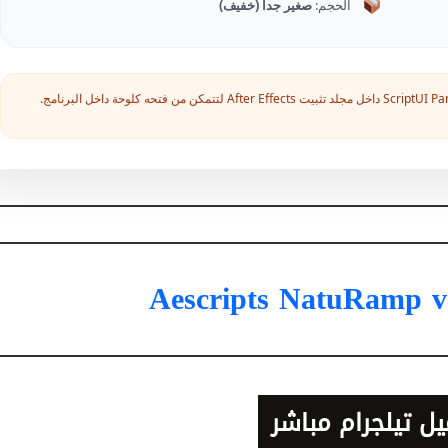
الحجم:
صغير جداً (خفيف)
Aescripts NatuRamp v
ل تيلجرام مباشر