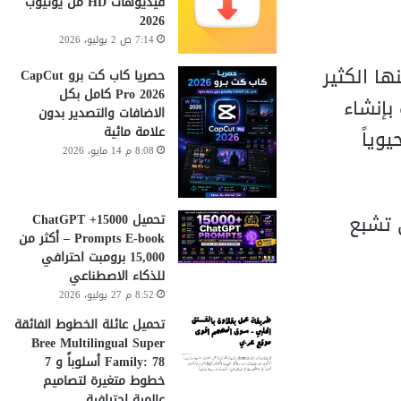
فيديوهات HD من يوتيوب
2026
7:14 ص 2 يوليو، 2026
ا الكثير
حصريا كاب كت برو CapCut
Pro 2026 كامل بكل
Greyish). يقوم السكربت بإنشاء
الاضافات والتصدير بدون
علامة مائية
حيوياً
8:08 م 14 مايو، 2026
حافظ على تشبع
تحميل 15000+ ChatGPT
Prompts E-book – أكثر من
15,000 برومبت احترافي
للذكاء الاصطناعي
8:52 م 27 يوليو، 2026
تحميل عائلة الخطوط الفائقة
Bree Multilingual Super
Family: 78 أسلوباً و 7
خطوط متغيرة لتصاميم
عالمية احترافية