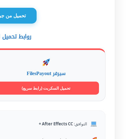
تحميل من جرو
روابط تحميل السكربت (
سيرفر FilesPayout
تحميل السكربت (رابط سريع)
التوافق:
After Effects CC +