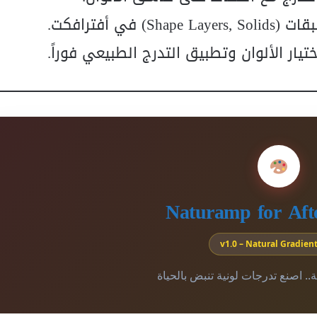
ي أفترافكت.
ار الألوان وتطبيق التدرج الطبيعي فوراً.
Naturamp for Afte
v1.0 – Natural Gradient
هتة.. اصنع تدرجات لونية تنبض بالحياة