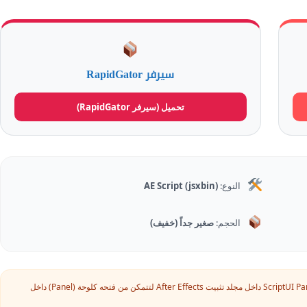
سيرفر RapidGator
تحميل (سيرفر RapidGator)
النوع:
AE Script (jsxbin)
الحجم:
صغير جداً (خفيف)
انسخ ملف السكربت وضعه في مسار ScriptUI Panels داخل مجلد تثبيت After Effects لتتمكن من فتحه كلوحة (Panel) داخل