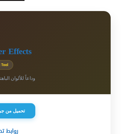
r Effects
 Tool
وداعاً للألوان البا
تحميل من جرو
روابط تح