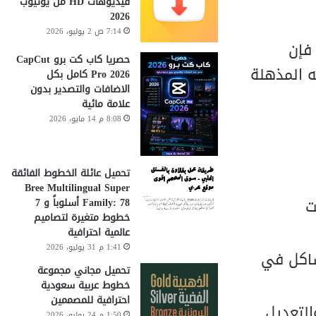
فيديوهات HD من يوتيوب
2026
7:14 ص 2 يوليو، 2026
حصريا كاب كت برو CapCut
ته المذهلة
Pro 2026 كامل بكل
الاضافات والتصدير بدون
علامة مائية
8:08 م 14 مايو، 2026
تحميل عائلة الخطوط الفائقة
Bree Multilingual Super
كنت
Family: 78 أسلوباً و 7
خطوط متغيرة لتصاميم
عالمية احترافية
1:41 م 31 يوليو، 2026
شاكل في
تحميل مجاني مجموعة
خطوط عربية سعودية
احترافية للمصممين
ة للبحث والتعديل
1:50 م 24 يوليو، 2026