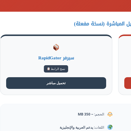
يل المباشرة (نسخة مفعلة)
سيرفر RapidGator
نسخ الرابط
تحميل مباشر
الحجم:
~ 350 MB
اللغات:
يدعم العربية والإنجليزية