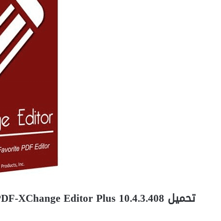
تحميل PDF-XChange Editor Plus 10.4.3.408 – العملاق الأسرع لتحرير وإنشاء ملفات PDF لعام 2026