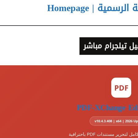
سمية | Homepage
ل تيلجرام مباشر
PDF
PDF-XChange Edi
v10.4.3.408 | x64 | 2026 
تحرير مستندات PDF باحترافية