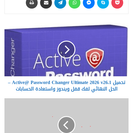
تحميل
Active@
Password
Changer
Ultimate
2026
v26.1
–
الحل
تحميل Active@ Password Changer Ultimate 2026 v26.1 –
النهائي
لفك
الحل النهائي لفك قفل ويندوز واستعادة الحسابات
قفل
ويندوز
Arnold
واستعادة
4.9.1
الحسابات
For
Cinema
4D
2024-