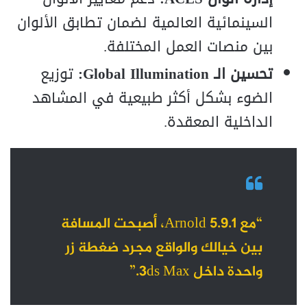
السينمائية العالمية لضمان تطابق الألوان
بين منصات العمل المختلفة.
تحسين الـ Global Illumination:
توزيع
الضوء بشكل أكثر طبيعية في المشاهد
الداخلية المعقدة.
“مع Arnold 5.9.1، أصبحت المسافة
بين خيالك والواقع مجرد ضغطة زر
واحدة داخل 3ds Max.”