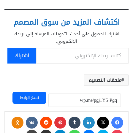
اكتشاف المزيد من سوق المصمم
اشترك للحصول على أحدث التدوينات المرسلة إلى بريدك
الإلكتروني.
كتابة بريدك الإلكتروني...
اشتراك
ملحقات التصميم
نسخ الرابط
فيسبوك
‫X
لينكدإن
بينتيريست
assniki
‫Pocket
سكايب
ماسنجر
واتساب
تيلقرام
مشاركة عبر البريد
طباعة