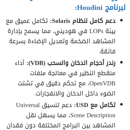
لبرنامج Houdini:
دعم كامل لنظام Solaris:
تكامل عميق مع
بيئة LOPs في هوديني، مما يسمح بإدارة
المشاهد الضخمة وتعديل الإضاءة بسرعة
فائقة.
رندر أحجام الدخان والسحب (VDB):
أداء
منقطع النظير في معالجة ملفات
OpenVDB، مع تحكم دقيق في تشتت
الضوء داخل الدخان والانفجارات.
تكامل مع USD:
دعم تنسيق Universal
Scene Description، مما يسهل نقل
المشاهد بين البرامج المختلفة دون فقدان