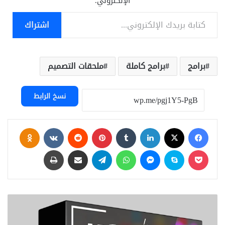
الإلكتروني.
كتابة بريدك الإلكتروني...
اشتراك
برامج
برامج كاملة
ملحقات التصميم
نسخ الرابط
فيسبوك
‫X
لينكدإن
بينتيريست
assniki
‫Pocket
سكايب
ماسنجر
واتساب
تيلقرام
مشاركة عبر البريد
طباعة
Arnold
5.6.1
For