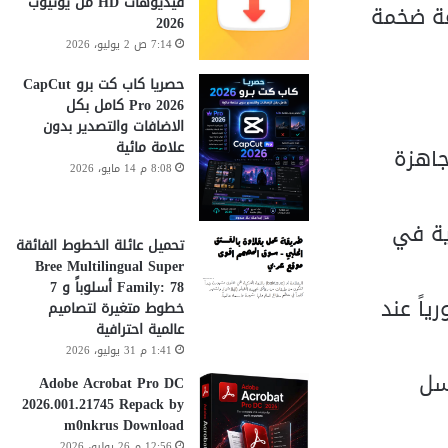
فيديوهات HD من يوتيوب
عة ضخمة
2026
7:14 ص 2 يوليو، 2026
حصريا كاب كت برو CapCut
Pro 2026 كامل بكل
الاضافات والتصدير بدون
علامة مائية
حركات، مرحلات “Relays”) جاهزة
8:08 م 14 مايو، 2026
ية في
تحميل عائلة الخطوط الفائقة
Bree Multilingual Super
Family: 78 أسلوباً و 7
حديثها فورياً عند
خطوط متغيرة لتصاميم
عالمية احترافية
1:41 م 31 يوليو، 2026
سل
Adobe Acrobat Pro DC
2026.001.21745 Repack by
m0nkrus Download
12:56 م 26 يوليو، 2026