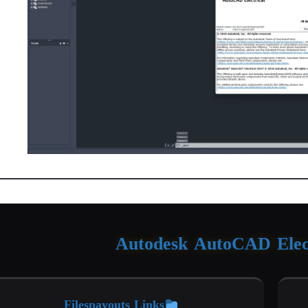
Autodesk AutoCAD Elect
Filespayouts Links