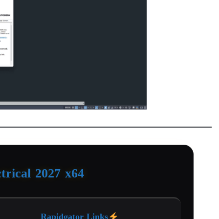
rical 2027 x64
Rapidgator Links