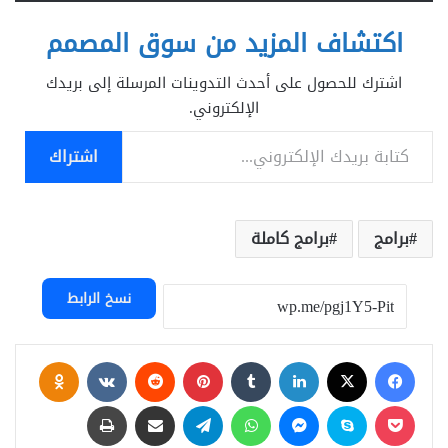
اكتشاف المزيد من سوق المصمم
اشترك للحصول على أحدث التدوينات المرسلة إلى بريدك
الإلكتروني.
كتابة بريدك الإلكتروني...
اشتراك
برامج
برامج كاملة
نسخ الرابط
فيسبوك
‫X
لينكدإن
بينتيريست
assniki
‫Pocket
سكايب
ماسنجر
واتساب
تيلقرام
مشاركة عبر البريد
طباعة