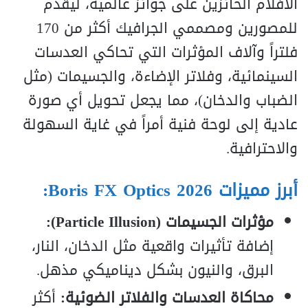
الأفلام الحائزين على جوائز عالمية، ليقدم
للمصورين ومصممي الجرافيك أكثر من 170
فلتراً وآلاف المؤثرات التي تحاكي العدسات
السينمائية، وفلاتر الإضاءة، والجسيمات (مثل
الضباب والدخان)، مما يجعل تحويل أي صورة
عادية إلى لوحة فنية أمراً في غاية السهولة
والاحترافية.
أبرز مميزات Boris FX Optics 2026:
مؤثرات الجسيمات (Particle Illusion):
إضافة تأثيرات واقعية مثل الدخان، النار،
البرق، والنيون بشكل ديناميكي مذهل.
محاكاة العدسات والفلاتر الضوئية:
أكثر