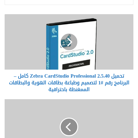
تحميل
Zebra
CardStudio
Professional
2.5.40
كامل
–
البرنامج
رقم
تحميل Zebra CardStudio Professional 2.5.40 كامل –
#1
لتصميم
البرنامج رقم #1 لتصميم وطباعة بطاقات الهوية والبطاقات
وطباعة
الممغنطة باحترافية
بطاقات
الهوية
تحميل
والبطاقات
Topaz
الممغنطة
Video
باحترافية
AI
5.3.0
كامل