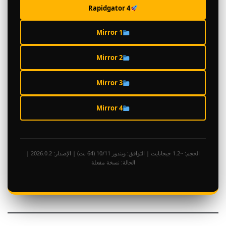
Rapidgator 4
Mirror 1
Mirror 2
Mirror 3
Mirror 4
الحجم: ~1.2 جيجابايت | التوافق: ويندوز 10/11 (64 بت) | الإصدار: 2026.0.2 |
الحالة: نسخة مفعلة