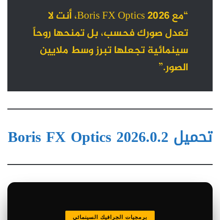
“مع Boris FX Optics 2026، أنت لا
تعدل صورك فحسب، بل تمنحها روحاً
سينمائية تجعلها تبرز وسط ملايين
الصور.”
تحميل Boris FX Optics 2026.0.2
برمجيات الجرافيك السينمائي