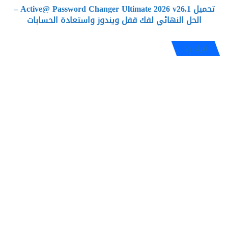
تحميل Active@ Password Changer Ultimate 2026 v26.1 –
النهائي
لفك
الحل النهائي لفك قفل ويندوز واستعادة الحسابات
قفل
ويندوز
اترك رد
واستعادة
الحسابات