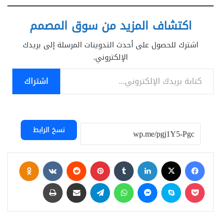
اكتشاف المزيد من سوق المصمم
اشترك للحصول على أحدث التدوينات المرسلة إلى بريدك
الإلكتروني.
كتابة بريدك الإلكتروني...
اشتراك
نسخ الرابط
فيسبوك
‫X
لينكدإن
بينتيريست
assniki
‫Pocket
سكايب
ماسنجر
واتساب
تيلقرام
مشاركة عبر البريد
طباعة