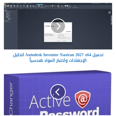
تحميل
Autodesk
Inventor
Nastran
2027
x64
لتحليل
الإجهادات
واختبار
تحميل Autodesk Inventor Nastran 2027 x64 لتحليل
المواد
هندسياً
الإجهادات واختبار المواد هندسياً
تحميل
Active@
Password
Changer
Ultimate
2026
v26.1
–
الحل