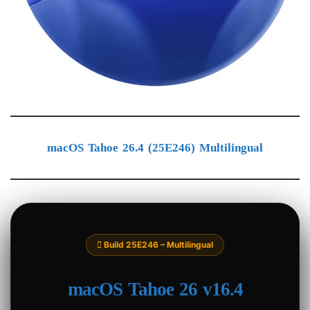
macOS Tahoe 26.4 (25E246) Multilingual
 Build 25E246 – Multilingual
macOS Tahoe 26 v16.4