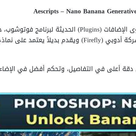
Aescripts – Nano Banana Generative 
واحداً من أقوى الإضافات (Plugins) الحديثة لبرنامج ف
احتكار أداة “Generative Fill” التقليدية الخاصة بشركة أدوبي (Firefly) ويقدم بديلاً ي
 دقة أعلى في التفاصيل، وتحكم أفضل في الإضاء