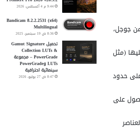
9:44 م 4 أغسطس، 2026
Bandicam 8.2.2.2531 (x64)
تماماً عبر مفتاح API خاص بك من جوجل،
Multilingual
8:36 ص 19 سبتمبر، 2025
تحميل Gamut Signature
يها (مثل
Collection LUTs &
PowerGrade – مجموعة
LUTs وPowerGrade
سينمائية احترافية
إلى 4K، وهو ما يتفوق على حدود
8:47 ص 27 يوليو، 2026
 بعناية للحصول على
عناصر