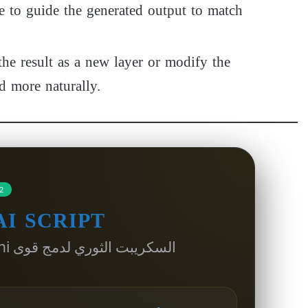
to guide the generated output to match
he result as a new layer or modify the
d more naturally.
2
I SCRIPT
السكريبت الثوري لدمج قوى Google Gemini داخل Adobe Photoshop