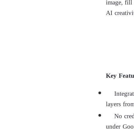
image, fil
AI creativ
Key Featu
Integrated
layers fro
No credits
under Goog