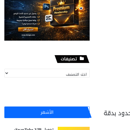
تصنيفات
تصنيفات
د اللامحدود بدقة
الأشهر
تحميل SnapTube VIP: