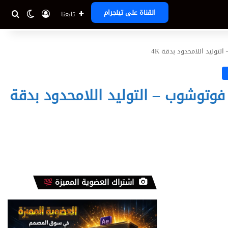
تسجيل الدخ
بحث
الوضع ا
القناة على تيلجرام
تابعنا
Nano  للذكاء الاصطناعي في فوتوشوب – التوليد اللامحدود بدقة
اشتراك العضوية المميزة