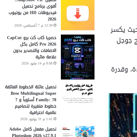
أقوى برنامج تحميل
فيديوهات HD من يوتيوب
2026
12:39 م 7 أغسطس، 2026
وتوشوب، حيث يكسر
حصريا كاب كت برو CapCut
عتمد على نماذج جوجل
Pro 2026 كامل بكل
الاضافات والتصدير بدون
علامة مائية
8:08 م 14 مايو، 2026
ة، وقدرة
تحميل عائلة الخطوط الفائقة
Bree Multilingual Super
Family: 78 أسلوباً و 7
خطوط متغيرة لتصاميم
عالمية احترافية
1:41 م 31 يوليو، 2026
تحميل مفعل كامل Adobe
Photoshop 2026 v27.9.1