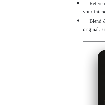
Reference 
your inten
Blend & fe
original, 