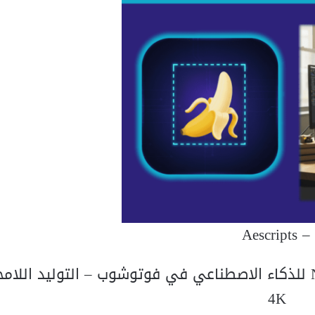
Aescripts –
وداعاً لقيود أدوبي: تحميل سكريبت Nano Banana للذكاء الاصطناعي في فوتوشوب – التولي
4K