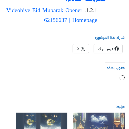
Videohive Eid Mubarak Opener
62156637 | Homepage
شارك هذا الموضوع:
فيس بوك
X
معجب بهذه:
جاري
التحميل…
مرتبط