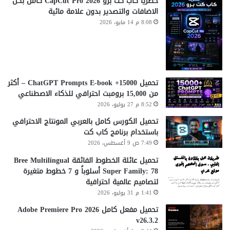
حصريا كاب كت برو CapCut Pro 2026 كامل بكل
الاضافات والتصدير بدون علامة مائية
8:08 م 14 مايو، 2026
تحميل 15000+ ChatGPT Prompts E-book – أكثر
من 15,000 برومبت احترافي للذكاء الاصطناعي
8:52 م 27 يوليو، 2026
تحميل الكورس كامل بالعربي المونتاج الاحترافي
باستخدام برنامج كاب كت
7:49 ص 9 أغسطس، 2026
تحميل عائلة الخطوط الفائقة Bree Multilingual
Super Family: 78 أسلوباً و 7 خطوط متغيرة
لتصاميم عالمية احترافية
1:41 م 31 يوليو، 2026
تحميل مفعل كامل Adobe Premiere Pro 2026
v26.3.2