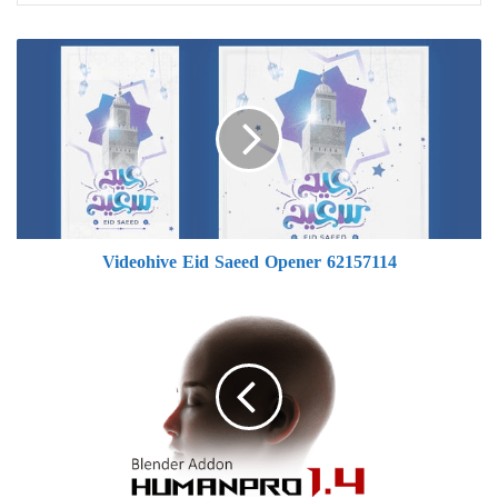
Videohive
Eid
Saeed
Opener
62157114
Videohive Eid Saeed Opener 62157114
Blender
-
HumanPro
v1.4