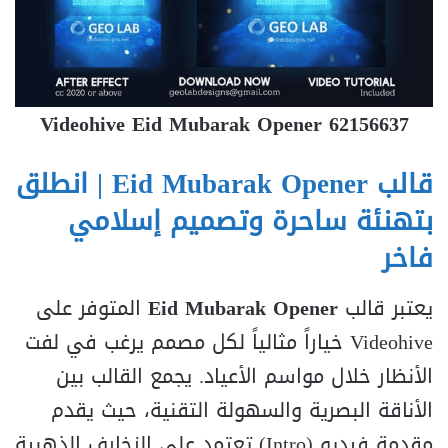
Videohive Eid Mubarak Opener 62156637
قالب Eid Mubarak Opener | انطلق
بتهنئة ساحرة وتصميم إسلامي
فاخر
يعتبر قالب
Eid Mubarak Opener
المتوفر على
Videohive خياراً مثالياً لكل مصمم يرغب في لفت
الأنظار خلال مواسم الأعياد. يجمع القالب بين
الأناقة البصرية والسهولة التقنية، حيث يقدم
مقدمة فيديو (Intro) تعتمد على الزخارف الذهبية