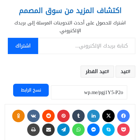
اكتشاف المزيد من سوق المصمم
اشترك للحصول على أحدث التدوينات المرسلة إلى بريدك
الإلكتروني.
كتابة بريدك الإلكتروني...
اشتراك
عيد
عيد الفطر
نسخ الرابط
فيسبوك
‫X
لينكدإن
بينتيريست
assniki
‫Pocket
سكايب
ماسنجر
واتساب
تيلقرام
مشاركة عبر البريد
طباعة