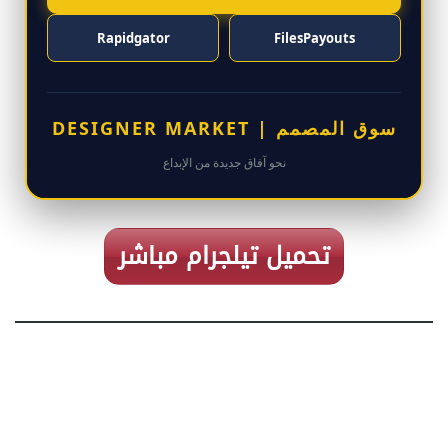
Rapidgator
FilesPayouts
سوق المصمم | DESIGNER MARKET
نحو آفاق جديدة من الإبداع
تحميل تيلجرام مباشر