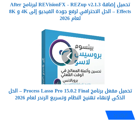
تحميل إضافة REVisionFX - REZup v2.1.3 لبرنامج After
–
الحل
Effects – الحل الاحترافي لرفع جودة الفيديو إلى 4K و 8K
الاحترافي
لعام 2026
لرفع
جودة
تحميل
الفيديو
مفعل
إلى
برنامج
4K
Process
و
Lasso
8K
Pro
لعام
15.0.2
2026
Final
–
تحميل مفعل برنامج Process Lasso Pro 15.0.2 Final – الحل
الحل
الذكي
الذكي لإنهاء تهنيج النظام وتسريع الرندر لعام 2026
لإنهاء
تهنيج
اترك رد
النظام
وتسريع
الرندر
لعام