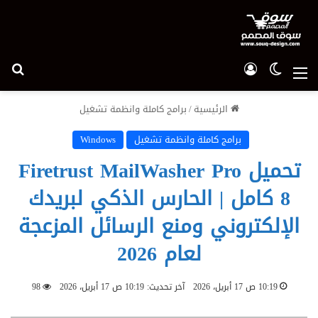
الوضع المظلم
تسجيل الدخول
بح
القائمة
الرئيسية
/
برامج كاملة وانظمة تشغيل
برامج كاملة وانظمة تشغيل
Windows
تحميل Firetrust MailWasher Pro
8 كامل | الحارس الذكي لبريدك
الإلكتروني ومنع الرسائل المزعجة
لعام 2026
10:19 ص 17 أبريل، 2026
آخر تحديث: 10:19 ص 17 أبريل، 2026
98