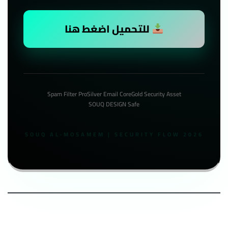
للتحميل اضغط هنا
Spam Filter Pro
Silver Email Core
Gold Security Asset
SOUQ DESIGN Safe
SOUQ AL-MOSAMEM | SECURITY FLOW 2026