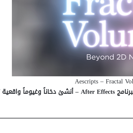
Aescripts – Fractal V
ثورة المؤثرات الحجمية: تحميل Fractal Volume لبرنامج After Effects – أنشئ دخاناً وغيوم