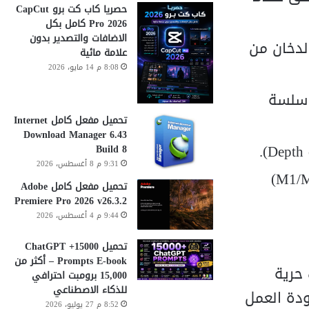
حصريا كاب كت برو CapCut
Pro 2026 كامل بكل
الاضافات والتصدير بدون
ر كثافة وشكل الدخان من
علامة مائية
8:08 م 14 مايو، 2026
 سلسة
تحميل مفعل كامل Internet
Download Manager 6.43
Build 8
9:31 م 8 أغسطس، 2026
متوافق مع أحدث إصدارات Adobe After Effects ويدعم معالجات السيليكون (M1/M2/M3)
تحميل مفعل كامل Adobe
Premiere Pro 2026 v26.3.2
9:44 م 4 أغسطس، 2026
تحميل 15000+ ChatGPT
Prompts E-book – أكثر من
ة دمجه، يمنحك حرية
15,000 برومبت احترافي
للذكاء الاصطناعي
ودة العمل
8:52 م 27 يوليو، 2026