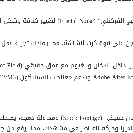
يمكنك تعديل “الضجيج الفركتلي” (Fractal Noise) لتغيي
اجن على قوة كرت الشاشة، مما يمنحك تجربة عمل
خل الدخان والغيوم مع عمق حقيقي (Depth of Field).
توفير الوقت هو العامل الأهم. بدلاً من تصوير دخان حقيقي (Stock Footage) ومحاول
لكاميرا وحركة العناصر في مشهدك، مما يرفع من ج