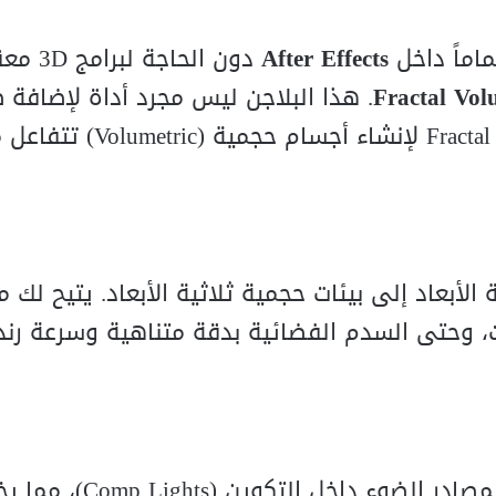
اماً داخل
After Effects
دون الحاجة لبرامج 3D معقدة؟ يسرّ
Fractal Vo
. هذا البلاجن ليس مجرد أداة لإضافة 
عادي، بل هو محرك متطور يعتمد على جزيئات الـ Fractal لإنشاء أجسام حجمية (ic
لأبعاد إلى بيئات حجمية ثلاثية الأبعاد. يتيح لك م
ات، وحتى السدم الفضائية بدقة متناهية وسرعة ر
الدخان والغيوم تتأثر بمصادر الضوء داخ