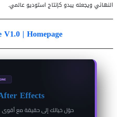
النهائي ويجعله يبدو كإنتاج استوديو عالمي.
me V1.0 | Homepage
GINE
fter Effects
حوّل خيالك إلى حقيقة مع أقوى م