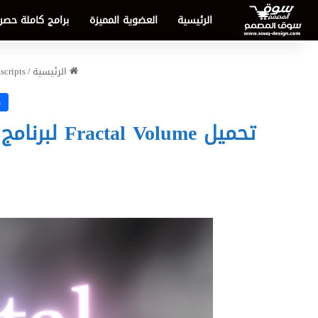
الرئيسية
العضوية المميزة
برامج كاملة حصر
الرئيسية
/
scripts
s
تحميل Fractal Volume لبرنامج After Effects – أنشئ دخاناً وغيوماً واقعية ثلاثية الأبعاد لعام 2026