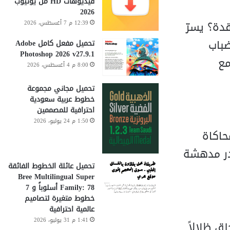
فيديوهات HD من يوتيوب
2026
12:39 م 7 أغسطس، 2026
ضباب
تحميل مفعل كامل Adobe
Photoshop 2026 v27.9.1
Volumetr) تتفاعل مع
8:00 م 4 أغسطس، 2026
تحميل مجاني مجموعة
خطوط عربية سعودية
احترافية للمصممين
1:50 م 24 يوليو، 2026
حاكاة
ندر مدهشة
تحميل عائلة الخطوط الفائقة
Bree Multilingual Super
Family: 78 أسلوباً و 7
خطوط متغيرة لتصاميم
عالمية احترافية
1:41 م 31 يوليو، 2026
ل التكوين (Comp Lights)، مما يخلق ظلالاً