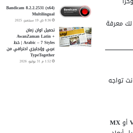
راً
Bandicam 8.2.2.2531 (x64)
Multilingual
8:36 ص 19 سبتمبر، 2025
مما يتيح لك معرفة
تحميل اوان زمان
AwanZaman Latin +
Arabic – 7 Styles | خط
عربي وإنجليزي احترافي من
TypeTogether
1:52 م 31 يوليو، 2026
كل التقطيع (Buffering) التي كانت تواجه
أو
MX