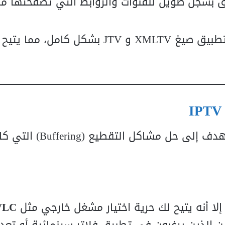
 بسجل طويل للقنوات والروابط التي تصفحتها مؤخ
يدعم التطبيق صيغ XMLTV و JTV بشكل كامل، 
IPTV 
على نواة برمجية جديدة تهدف إلى حل مشا
ا أنه يتيح لك حرية اختيار مشغل خارجي مثل
VLC