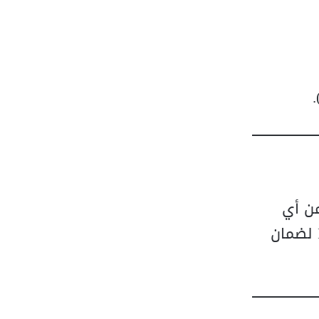
من أي
قوية عند مشاهدة محتوى IPTV لضمان