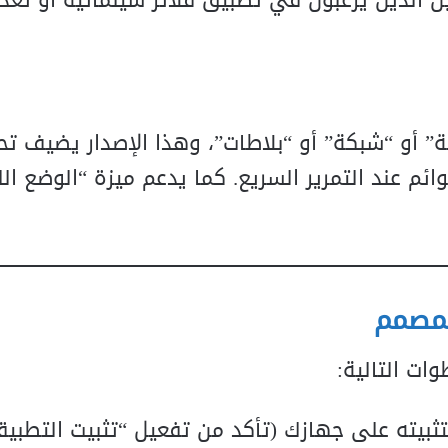
الذين يرغبون في تطبيق فلاتر سينمائية أو تعدي
” أو “شبكة” أو “بلاطات”، وهذا الإصدار يضيف تح
ئم عند التمرير السريع. كما يدعم ميزة “الوضع الل
لمصمم
وات التالية:
تثبيته على جهازك (تأكد من تفعيل “تثبيت التطبي