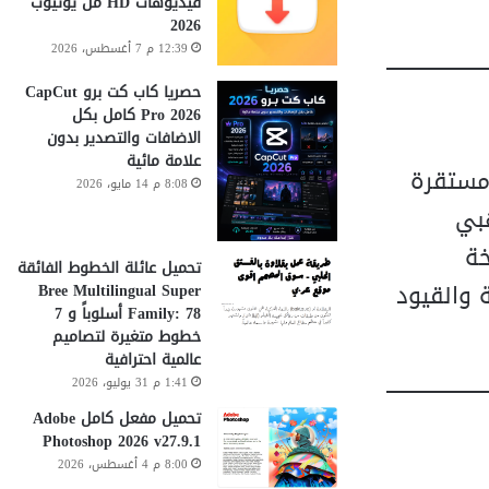
فيديوهات HD من يوتيوب
2026
12:39 م 7 أغسطس، 2026
حصريا كاب كت برو CapCut
Pro 2026 كامل بكل
الاضافات والتصدير بدون
علامة مائية
 البحث عن وسيلة مستقرة
8:08 م 14 مايو، 2026
بي
خة
تحميل عائلة الخطوط الفائقة
جة والقيود
Bree Multilingual Super
Family: 78 أسلوباً و 7
خطوط متغيرة لتصاميم
عالمية احترافية
1:41 م 31 يوليو، 2026
تحميل مفعل كامل Adobe
Photoshop 2026 v27.9.1
8:00 م 4 أغسطس، 2026