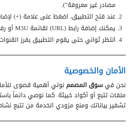
مصادر غير معروفة”).
عند فتح التطبيق، اضغط على علامة (+) لإضا
يمكنك إضافة رابط (URL) لقائمة M3U أو رفع ملف مخزن على ذاكرة هاتفك.
انتظر ثواني حتى يقوم التطبيق بفرز القنوات 
الأمان والخصوصية
نحن في
سوق المصمم
نولي أهمية قصوى للأما
ملفات تتبع أو أكواد خبيثة. كما نوصي دائماً با
تشفير بياناتك ومنع مزودي الخدمة من تتبع نشا