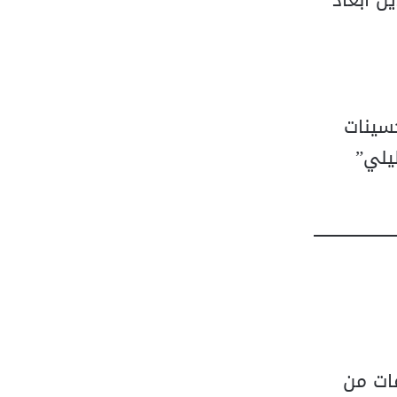
ل أبعاد
سينات
يلي”
قات من