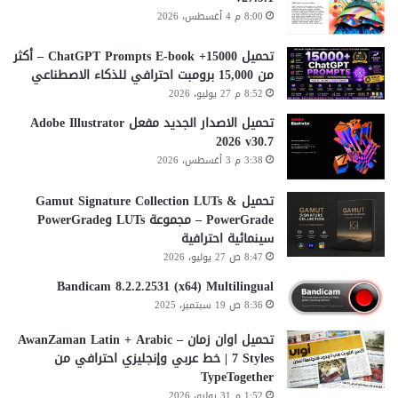
8:00 م 4 أغسطس، 2026
تحميل 15000+ ChatGPT Prompts E-book – أكثر
من 15,000 برومبت احترافي للذكاء الاصطناعي
8:52 م 27 يوليو، 2026
تحميل الاصدار الجديد مفعل Adobe Illustrator
2026 v30.7
3:38 م 3 أغسطس، 2026
تحميل Gamut Signature Collection LUTs &
PowerGrade – مجموعة LUTs وPowerGrade
سينمائية احترافية
8:47 ص 27 يوليو، 2026
Bandicam 8.2.2.2531 (x64) Multilingual
8:36 ص 19 سبتمبر، 2025
تحميل اوان زمان AwanZaman Latin + Arabic –
7 Styles | خط عربي وإنجليزي احترافي من
TypeTogether
1:52 م 31 يوليو، 2026