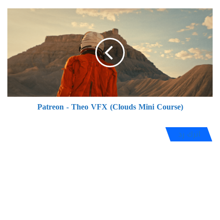
Patreon
-
Theo
VFX
(Clouds
Mini
Course)
Patreon - Theo VFX (Clouds Mini Course)
اترك رد