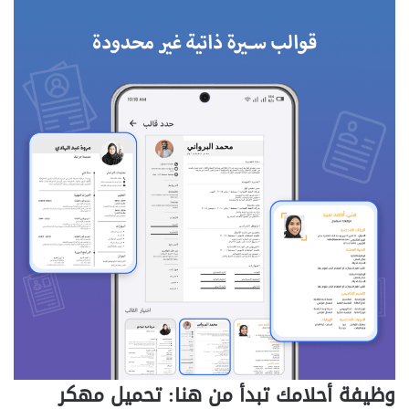
وظيفة أحلامك تبدأ من هنا: تحميل مهكر