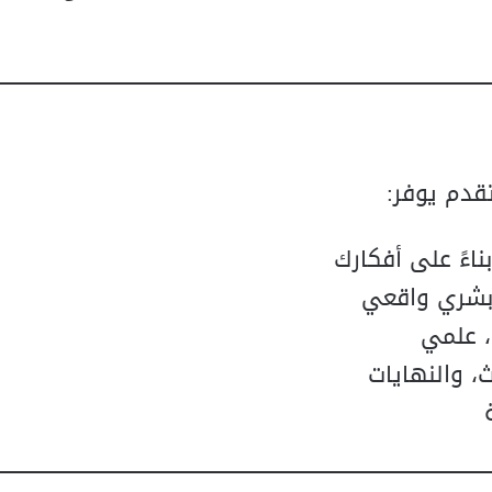
دم يوفر:
بشري واقعي
، علمي
، والنهايات