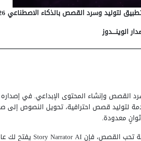
دار الوينـــدوز
د القصص وإنشاء المحتوى الإبداعي. في إصداره ا
دمة لتوليد قصص احترافية، تحويل النصوص إلى 
وانٍ معدودة.
سواء كنت كاتباً، منشئ محتوى، معلماً، أو ببساطة تحب القصص، فإن tor AI