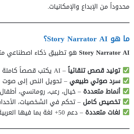
محدوداً من الإبداع والإمكانيات.
ما هو Story Narrator AI؟
Story Narrator AI
هو تطبيق ذكاء اصطناعي متق
توليد قصص تلقائياً
– AI يكتب قصصاً كاملة بناءً على أفكارك
سرد صوتي طبيعي
– تحويل النص إلى صوت 
أنماط متعددة
– خيال، رعب، رومانسي، أطفال
تخصيص كامل
– تحكم في الشخصيات، الأحداث
لغات متعددة
– دعم 50+ لغة بما فيها العربية