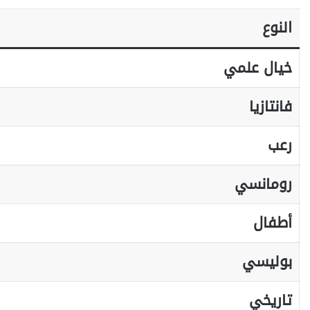
النوع
خيال علمي
فانتازيا
رعب
رومانسي
أطفال
بوليسي
تاريخي