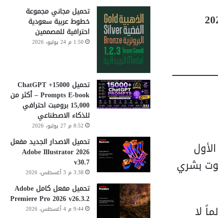
تحميل مجاني مجموعة
خطوط عربية سعودية
احترافية للمصممين
1:50 م 24 يوليو، 2026
تحميل 15000+ ChatGPT
Prompts E-book – أكثر من
15,000 برومبت احترافي
للذكاء الاصطناعي
8:52 م 27 يوليو، 2026
تحميل الاصدار الجديد مفعل
لأول
Adobe Illustrator 2026
v30.7
صوت بشري
3:38 م 3 أغسطس، 2026
تحميل مفعل كامل Adobe
Premiere Pro 2026 v26.3.2
Story Narra يفتح لك عالماً لا
9:44 م 4 أغسطس، 2026