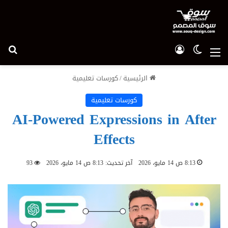
الوضع المظلم
تسجيل الدخول
بح
القائمة
الرئيسية
/
كورسات تعليمية
كورسات تعليمية
AI-Powered Expressions in After
Effects
8:13 ص 14 مايو، 2026
آخر تحديث: 8:13 ص 14 مايو، 2026
93