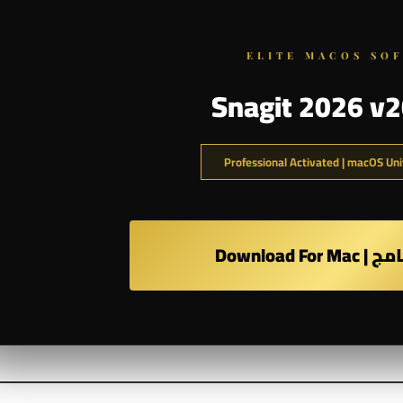
ELITE MACOS SO
Snagit 2026 v2
Download F