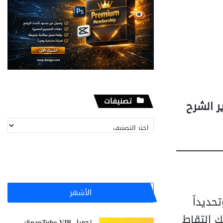
تصنيفات
وتصوير الشرح
تصنيفات
الأشهر
حديداً
 لك التقاط
تحميل SnapTube VIP: