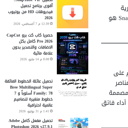
أقوى برنامج تحميل
ية
فيديوهات HD من يوتيوب
احترافية. سواء كنت تعمل على إنشاء محتوى تقني أو تريد تبسيط التواصل مع فريق عملك، فإن Snagit هو
2026
12:39 م 7 أغسطس، 2026
حصريا كاب كت برو CapCut
Pro 2026 كامل بكل
الاضافات والتصدير بدون
علامة مائية
8:08 م 14 مايو، 2026
دم على
عناصر
تحميل عائلة الخطوط الفائقة
Bree Multilingual Super
 مصممة
Family: 78 أسلوباً و 7
خطوط متغيرة لتصاميم
مع معالجات Apple Silicon (M1, M2, M3, M4) لضمان أداء فائق
عالمية احترافية
1:41 م 31 يوليو، 2026
تحميل مفعل كامل Adobe
Photoshop 2026 v27.9.1