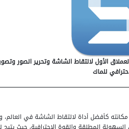
TechSmith Snagit 2026.1.0 macOS – العملاق الأول لالتقاط الشاشة وتحرير الصور 
احترافي للماك
انته كأفضل أداة لالتقاط الشاشة في العالم، وت
هذا الإصدار بين السهولة المطلقة والقوة الاحترافية، حيث يتيح