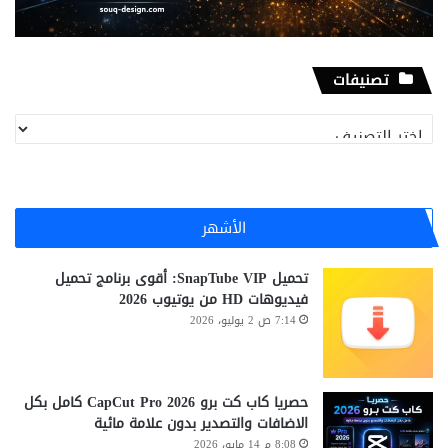
تصنيفات
ت
ص
ن
ي
ف
الأشهر
ا
ت
تحميل SnapTube VIP: أقوى برنامج تحميل
فيديوهات HD من يوتيوب 2026
7:14 ص 2 يوليو، 2026
حصريا كاب كت برو CapCut Pro 2026 كامل بكل
الاضافات والتصدير بدون علامة مائية
8:08 م 14 مايو، 2026