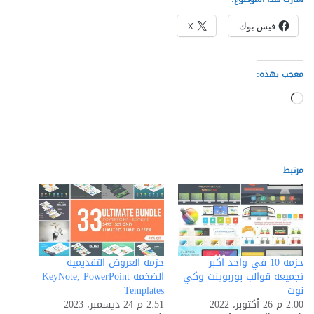
فيس بوك
X
معجب بهذه:
جاري
التحميل…
مرتبط
حزمة 10 في واحد اكبر
حزمة العروض التقديمية
تجميعة قوالب بوربوينت وكي
الضخمة KeyNote, PowerPoint
نوت
Templates
2:00 م 26 أكتوبر، 2022
2:51 م 24 ديسمبر، 2023