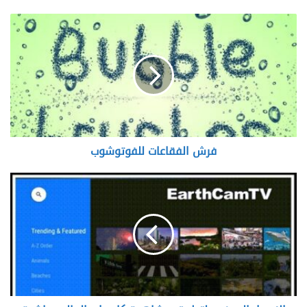
فرش
الفقاعات
للفوتوشوب
فرش الفقاعات للفوتوشوب
الاصدار
المدفوع
لتطبيق
مشاهدة
كاميرات
العالم
مباشرة
EarthCamTV
2