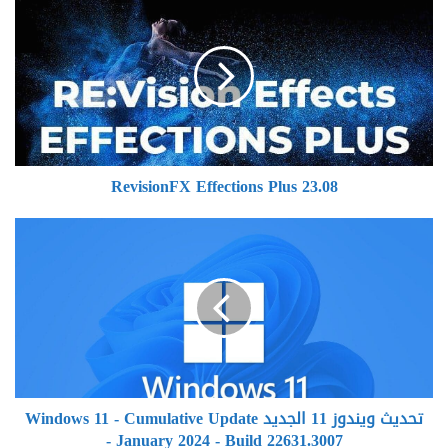
Effections
Plus
23.08
RevisionFX Effections Plus 23.08
تحديث
ويندوز
11
الجديد
Windows
11
-
Cumulative
Update
تحديث ويندوز 11 الجديد Windows 11 - Cumulative Update
-
- January 2024 - Build 22631.3007
January