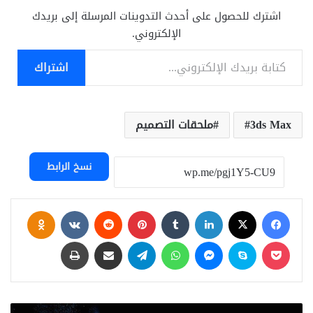
اشترك للحصول على أحدث التدوينات المرسلة إلى بريدك
الإلكتروني.
كتابة بريدك الإلكتروني...
اشتراك
3ds Max
ملحقات التصميم
نسخ الرابط
فيسبوك
‫X
لينكدإن
بينتيريست
assniki
‫Pocket
سكايب
ماسنجر
واتساب
تيلقرام
مشاركة عبر البريد
طباعة
RevisionFX