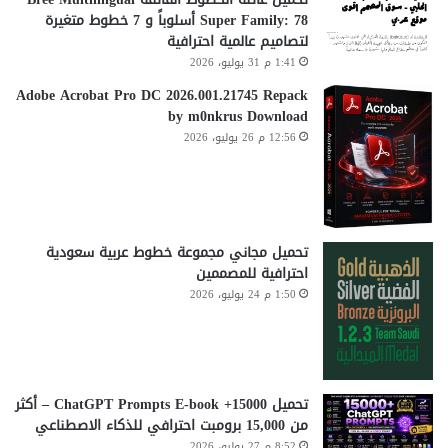
Super Family: 78 أسلوباً و 7 خطوط متغيرة
لتصاميم عالمية احترافية
1:41 م 31 يوليو، 2026
Adobe Acrobat Pro DC 2026.001.21745 Repack
by m0nkrus Download
12:56 م 26 يوليو، 2026
تحميل مجاني مجموعة خطوط عربية سعودية
احترافية للمصممين
1:50 م 24 يوليو، 2026
تحميل 15000+ ChatGPT Prompts E-book – أكثر
من 15,000 برومبت احترافي للذكاء الاصطناعي
8:52 م 27 يوليو، 2026