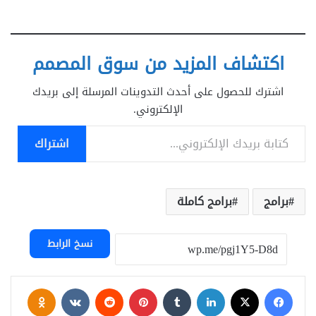
اكتشاف المزيد من سوق المصمم
اشترك للحصول على أحدث التدوينات المرسلة إلى بريدك
الإلكتروني.
كتابة بريدك الإلكتروني...
اشتراك
برامج
برامج كاملة
نسخ الرابط
فيسبوك
‫X
لينكدإن
بينتيريست
assniki