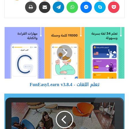
‫Pocket
سكايب
ماسنجر
واتساب
تيلقرام
مشاركة عبر البريد
طباعة
تعلم
اللغات
-
FunEasyLearn
v3.8.4
تعلم اللغات - FunEasyLearn v3.8.4
Tipard
Video
Enhancer
9.2.52