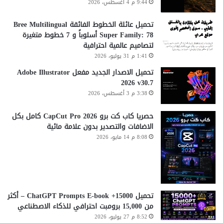
9:44 م 4 أغسطس، 2026
تحميل عائلة الخطوط الفائقة Bree Multilingual
Super Family: 78 أسلوباً و 7 خطوط متغيرة
لتصاميم عالمية احترافية
1:41 م 31 يوليو، 2026
تحميل الاصدار الجديد مفعل Adobe Illustrator
2026 v30.7
3:38 م 3 أغسطس، 2026
حصريا كاب كت برو CapCut Pro 2026 كامل بكل
الاضافات والتصدير بدون علامة مائية
8:08 م 14 مايو، 2026
تحميل 15000+ ChatGPT Prompts E-book – أكثر
من 15,000 برومبت احترافي للذكاء الاصطناعي
8:52 م 27 يوليو، 2026