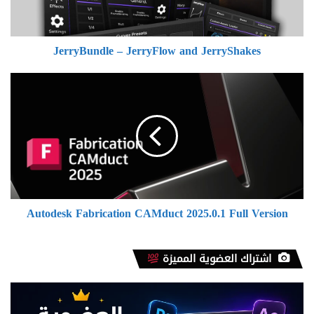
JerryBundle – JerryFlow and JerryShakes
Autodesk
Fabrication
CAMduct
2025.0.1
Full
Version
Autodesk Fabrication CAMduct 2025.0.1 Full Version
اشتراك العضوية المميزة