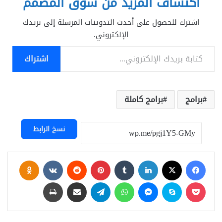
اكتشاف المزيد من سوق المصمم
اشترك للحصول على أحدث التدوينات المرسلة إلى بريدك
الإلكتروني.
كتابة بريدك الإلكتروني...
اشتراك
برامج
برامج كاملة
نسخ الرابط
فيسبوك
‫X
لينكدإن
بينتيريست
assniki
‫Pocket
سكايب
ماسنجر
واتساب
تيلقرام
مشاركة عبر البريد
طباعة